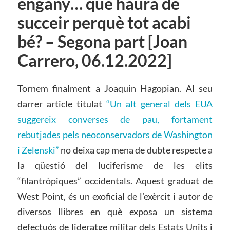
engany… què haurà de
succeir perquè tot acabi
bé? – Segona part [Joan
Carrero, 06.12.2022]
Tornem finalment a Joaquin Hagopian. Al seu
darrer article titulat
“Un alt general dels EUA
suggereix converses de pau, fortament
rebutjades pels neoconservadors de Washington
i Zelenski”
no deixa cap mena de dubte respecte a
la qüestió del luciferisme de les elits
“filantròpiques” occidentals. Aquest graduat de
West Point, és un exoficial de l’exèrcit i autor de
diversos llibres en què exposa un sistema
defectuós de lideratge militar dels Estats Units i