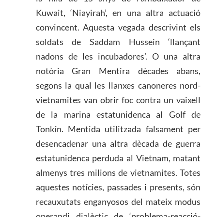
Kuwait, ‘Niayirah’, en una altra actuació
convincent. Aquesta vegada descrivint els
soldats de Saddam Hussein ‘llançant
nadons de les incubadores’. O una altra
notòria Gran Mentira dècades abans,
segons la qual les llanxes canoneres nord-
vietnamites van obrir foc contra un vaixell
de la marina estatunidenca al Golf de
Tonkín. Mentida utilitzada falsament per
desencadenar una altra dècada de guerra
estatunidenca perduda al Vietnam, matant
almenys tres milions de vietnamites. Totes
aquestes notícies, passades i presents, són
recauxutats enganyosos del mateix modus
operandi dialèctic de ‘problema-reacció-