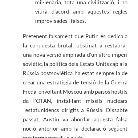
mil·lenària, tota una civilització, i no
viurà d’acord amb aquestes regles
improvisades i falses.’
Pretenent falsament que Putin es dedica a
la conquesta brutal, obstinat a restaurar
una nova versió ampliada d’un altre imperi
soviètic, la política dels Estats Units cap a la
Rússia postsoviètica ha estat sempre la de
crear una estratègia de tensió de la Guerra
Freda, envoltant Moscou amb països hostils
de l’OTAN, instal·lant míssils nuclears
estatunidencs dirigits a Rússia. Dissabte
passat, Austin va abordar aquesta falsa
noció anterior amb la declaració següent
que forma part d’un guió: