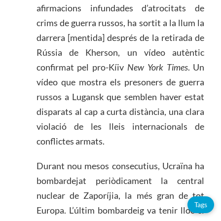
afirmacions infundades d’atrocitats de
crims de guerra russos, ha sortit a la llum la
darrera [mentida] després de la retirada de
Rússia de Kherson, un vídeo autèntic
confirmat pel pro-Kíiv
New York Times
. Un
vídeo que mostra els presoners de guerra
russos a Lugansk que semblen haver estat
disparats al cap a curta distància, una clara
violació de les lleis internacionals de
conflictes armats.
Durant nou mesos consecutius, Ucraïna ha
bombardejat periòdicament la central
nuclear de Zaporíjia, la més gran de tot
Tags
Europa. L’últim bombardeig va tenir lloc el