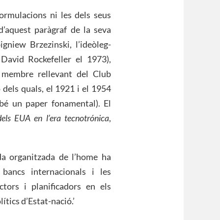
formulacions ni les dels seus
d’aquest paràgraf de la seva
gniew Brzezinski, l’ideòleg-
David Rockefeller el 1973),
i membre rellevant del Club
 dels quals, el 1921 i el 1954
mbé un paper fonamental). El
dels EUA en l’era tecnotrónica
,
da organitzada de l’home ha
 bancs internacionals i les
tors i planificadors en els
ítics d’Estat-nació.’