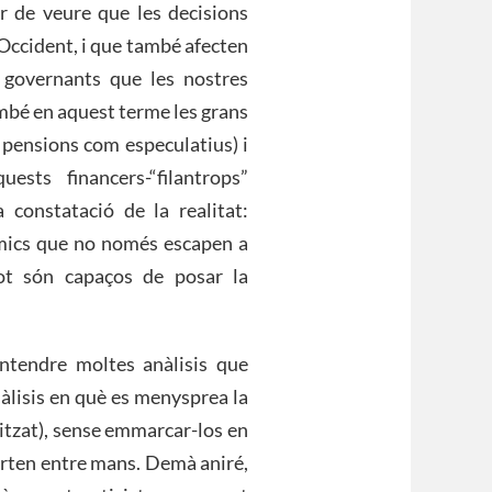
r de veure que les decisions
Occident, i que també afecten
 governants que les nostres
ambé en aquest terme les grans
 pensions com especulatius) i
ests financers-“filantrops”
 constatació de la realitat:
mics que no només escapen a
tot són capaços de posar la
entendre moltes anàlisis que
nàlisis en què es menysprea la
alitzat), sense emmarcar-los en
porten entre mans. Demà aniré,