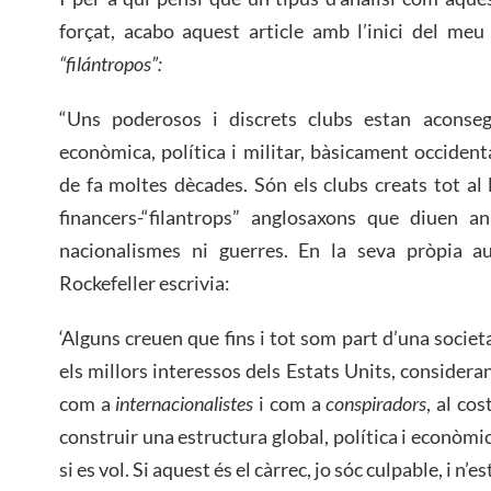
forçat, acabo aquest article amb l’inici del meu
“filántropos”:
“Uns poderosos i discrets clubs estan aconseg
econòmica, política i militar, bàsicament occide
de fa moltes dècades. Són els clubs creats tot al 
financers-“filantrops” anglosaxons que diuen 
nacionalismes ni guerres. En la seva pròpia au
Rockefeller escrivia:
‘Alguns creuen que fins i tot som part d’una societ
els millors interessos dels Estats Units, consideran
com a
internacionalistes
i com a
conspiradors
, al cos
construir una estructura global, política i econòmi
si es vol. Si aquest és el càrrec, jo sóc culpable, i n’es