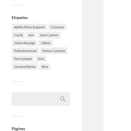
Etiquetes
Adolfo Pérez Esquivel
Citacions
Covid
Iran
Joan Carrero
Julian Assange
Llibres
Palestina/Israel
Països Catalans
Pere Sampol
Síria
Ucraïna/Rússia
Xina
Pàgines