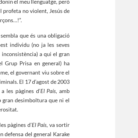
donin el meu llenguatge, però
ll profeta no violent, Jesús de
urçons…!”.
 sembla que és una obligació
est individu (no ja les seves
inconsistència) a qui el gran
el Grup Prisa en general) ha
ame, el governant viu sobre el
iminals. El 17 d’agost de 2003
a les pàgines d’
El País
, amb
b gran desimboltura que ni el
rositat.
les pàgines d’
El País
, va sortir
en defensa del general Karake