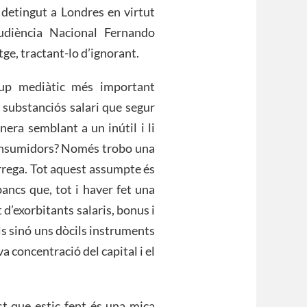
 detingut a Londres en virtut
udiència Nacional Fernando
ge, tractant-lo d’ignorant.
rup mediàtic més important
 substanciós salari que segur
era semblant a un inútil i li
s consumidors? Només trobo una
arrega. Tot aquest assumpte és
bancs que, tot i haver fet una
 d’exorbitants salaris, bonus i
ls sinó uns dòcils instruments
a concentració del capital i el
st que estic fent és una mica