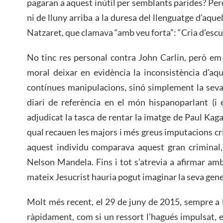
pagaran a aquest inútil per semblants parides? Per
ni de lluny arriba a la duresa del llenguatge d’aque
Natzaret, que clamava “amb veu forta”: “Cria d’esc
No tinc res personal contra John Carlin, però em
moral deixar en evidència la inconsistència d’aqu
contínues manipulacions, sinó simplement la seva 
diari de referència en el món hispanoparlant (i 
adjudicat la tasca de rentar la imatge de Paul Kag
qual recauen les majors i més greus imputacions cr
aquest individu comparava aquest gran criminal, 
Nelson Mandela. Fins i tot s’atrevia a afirmar am
mateix Jesucrist hauria pogut imaginar la seva gene
Molt més recent, el 29 de juny de 2015, sempre a 
ràpidament, com si un ressort l’hagués impulsat, 