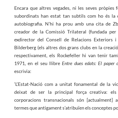
Encara que altres vegades, ni les seves pròpies 
subordinats han estat tan subtils com ho és la 
autobiografia. N’hi ha prou amb una cita de Zbi
creador de la Comissió Trilateral (fundada per 
exdirector del Consell de Relacions Exteriors 
Bilderberg (els altres dos grans clubs en la creació
respectivament, els Rockefeller hi van tenir ta
1971, en el seu llibre
Entre dues edats: El paper 
escrivia:
‘L’Estat-Nació com a unitat fonamental de la vi
deixat de ser la principal força creativa: els
corporacions transnacionals són [actualment] ac
termes que antigament s’atribuïen els conceptes pol