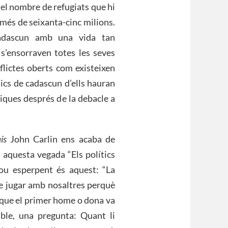
el nombre de refugiats que hi
 més de seixanta-cinc milions.
cadascun amb una vida tan
s’ensorraven totes les seves
flictes oberts com existeixen
ics de cadascun d’ells hauran
uiques després de la debacle a
ís
John Carlin ens acaba de
at aquesta vegada “Els polítics
nou esperpent és aquest: “La
 de jugar amb nosaltres perquè
 que el primer home o dona va
nible, una pregunta: Quant li