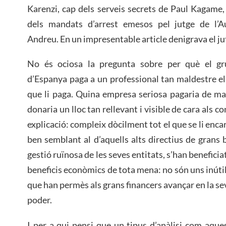
Karenzi, cap dels serveis secrets de Paul Kagame,
dels mandats d’arrest emesos pel jutge de l’A
Andreu. En un impresentable article denigrava el jut
No és ociosa la pregunta sobre per què el g
d’Espanya paga a un professional tan maldestre el
que li paga. Quina empresa seriosa pagaria de man
donaria un lloc tan rellevant i visible de cara al
explicació: compleix dòcilment tot el que se li enc
ben semblant al d’aquells alts directius de grans 
gestió ruïnosa de les seves entitats, s’han beneficiat
beneficis econòmics de tota mena: no són uns inúti
que han permès als grans financers avançar en la sev
poder.
I per a qui pensi que un tipus d’anàlisi com aque