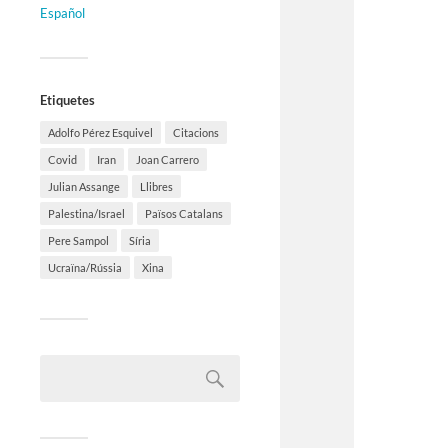
Español
Etiquetes
Adolfo Pérez Esquivel
Citacions
Covid
Iran
Joan Carrero
Julian Assange
Llibres
Palestina/Israel
Països Catalans
Pere Sampol
Síria
Ucraïna/Rússia
Xina