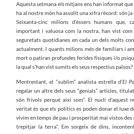
Aquesta setmana els mitjans ens han informat que 
ha al nostre món ha assolit una xifra rècord: són ja
Seixanta-cinc milions d’éssers humans que, 
important i valuosa com la nostra, han vist com 
seguretats quotidianes en cada un dels molts con
actualment. I quants milions més de familiars i am
mort o patiran profundes ferides físiques i/o psíq
la qual s’han vist sumits els seus respectius països?
Mentrestant, el “sublim” analista estrella d’
El Pa
regalar un altre dels seus “genials” articles, titul
són frívols perquè així som”. El nucli d’aquest 
veritat és que els polítics es poden donar el luxe
vivim en temps de pau i prosperitat mai vistos des
trepitjar la terra”. Em sorgeix de dins, inconte