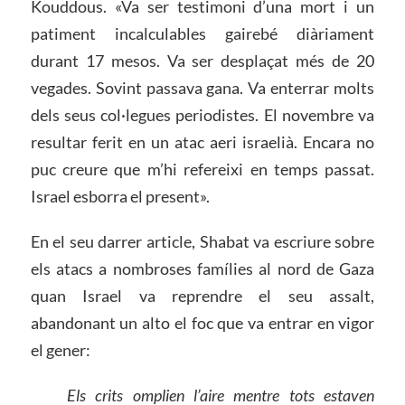
Kouddous. «Va ser testimoni d’una mort i un
patiment incalculables gairebé diàriament
durant 17 mesos. Va ser desplaçat més de 20
vegades. Sovint passava gana. Va enterrar molts
dels seus col·legues periodistes. El novembre va
resultar ferit en un atac aeri israelià. Encara no
puc creure que m’hi refereixi en temps passat.
Israel esborra el present».
En el seu darrer article, Shabat va escriure sobre
els atacs a nombroses famílies al nord de Gaza
quan Israel va reprendre el seu assalt,
abandonant un alto el foc que va entrar en vigor
el gener:
Els crits omplien l’aire mentre tots estaven