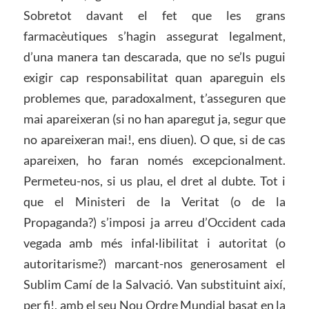
Sobretot davant el fet que les grans
farmacèutiques s’hagin assegurat legalment,
d’una manera tan descarada, que no se’ls pugui
exigir cap responsabilitat quan apareguin els
problemes que, paradoxalment, t’asseguren que
mai apareixeran (si no han aparegut ja, segur que
no apareixeran mai!, ens diuen). O que, si de cas
apareixen, ho faran només excepcionalment.
Permeteu-nos, si us plau, el dret al dubte. Tot i
que el Ministeri de la Veritat (o de la
Propaganda?) s’imposi ja arreu d’Occident cada
vegada amb més infal·libilitat i autoritat (o
autoritarisme?) marcant-nos generosament el
Sublim Camí de la Salvació. Van substituint així,
per fi!, amb el seu Nou Ordre Mundial basat en la