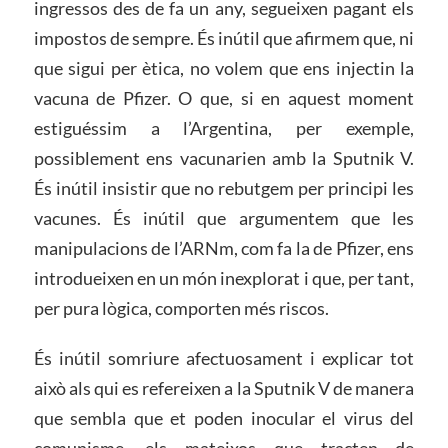
ingressos des de fa un any, segueixen pagant els
impostos de sempre. És inútil que afirmem que, ni
que sigui per ètica, no volem que ens injectin la
vacuna de Pfizer. O que, si en aquest moment
estiguéssim a l’Argentina, per exemple,
possiblement ens vacunarien amb la Sputnik V.
És inútil insistir que no rebutgem per principi les
vacunes. És inútil que argumentem que les
manipulacions de l’ARNm, com fa la de Pfizer, ens
introdueixen en un món inexplorat i que, per tant,
per pura lògica, comporten més riscos.
És inútil somriure afectuosament i explicar tot
això als qui es refereixen a la Sputnik V de manera
que sembla que et poden inocular el virus del
comunisme, els mateixos que tracten de