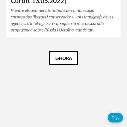
Curtin, 13.05.2022]
Mentre els anomenats mitjans de comunicació
corporatius liberals i conservadors –tots taquígrafs de les
agències d’intel·ligència– aboquen la més descarada
propaganda sobre Rússia i Ucraïna, que és tan…
Català
L-HORA
Español
English
Etiquetes
Tags
Adolfo
Pérez