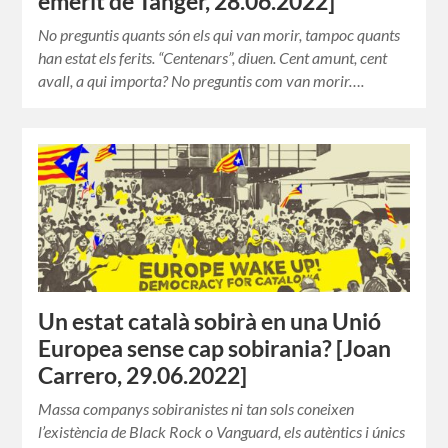
emèrit de Tànger, 28.06.2022]
No preguntis quants són els qui van morir, tampoc quants
han estat els ferits. “Centenars”, diuen. Cent amunt, cent
avall, a qui importa? No preguntis com van morir….
Un estat català sobirà en una Unió
Europea sense cap sobirania? [Joan
Carrero, 29.06.2022]
Massa companys sobiranistes ni tan sols coneixen
l’existència de Black Rock o Vanguard, els autèntics i únics