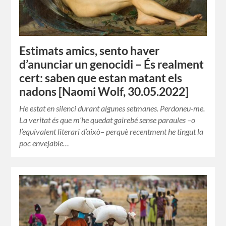
Estimats amics, sento haver
d’anunciar un genocidi – És realment
cert: saben que estan matant els
nadons [Naomi Wolf, 30.05.2022]
He estat en silenci durant algunes setmanes. Perdoneu-me.
La veritat és que m’he quedat gairebé sense paraules –o
l’equivalent literari d’això– perquè recentment he tingut la
poc envejable…