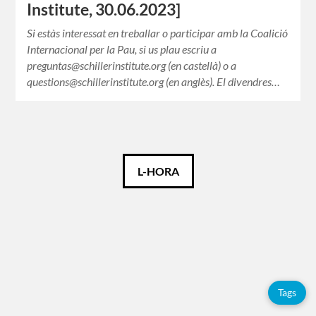
Institute, 30.06.2023]
Si estàs interessat en treballar o participar amb la Coalició
Internacional per la Pau, si us plau escriu a
preguntas@schillerinstitute.org (en castellà) o a
questions@schillerinstitute.org (en anglès). El divendres…
Català
L-HORA
Español
English
Tags
Etiquetes