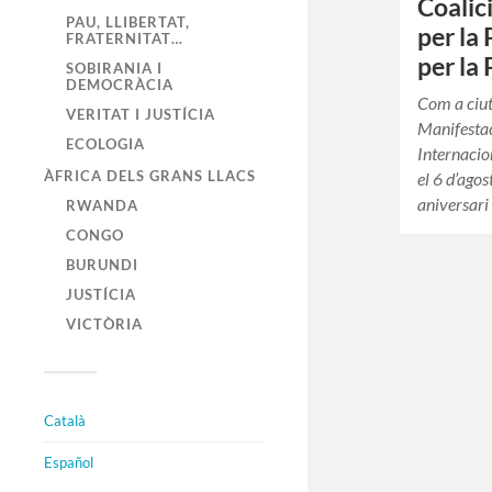
Coalic
PAU, LLIBERTAT,
per la
FRATERNITAT…
per la
SOBIRANIA I
DEMOCRÀCIA
Com a ciut
VERITAT I JUSTÍCIA
Manifestac
ECOLOGIA
Internacio
ÀFRICA DELS GRANS LLACS
el 6 d’ago
aniversari
RWANDA
CONGO
BURUNDI
JUSTÍCIA
VICTÒRIA
Català
Español