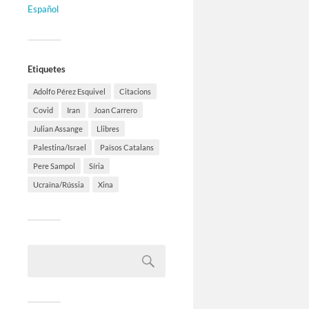
Español
Etiquetes
Adolfo Pérez Esquivel
Citacions
Covid
Iran
Joan Carrero
Julian Assange
Llibres
Palestina/Israel
Països Catalans
Pere Sampol
Síria
Ucraïna/Rússia
Xina