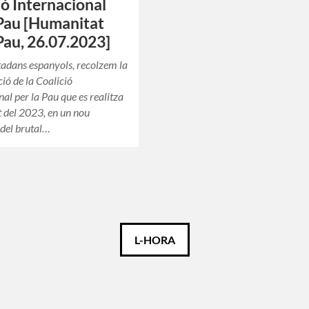
ió Internacional
 Pau [Humanitat
 Pau, 26.07.2023]
adans espanyols, recolzem la
ió de la Coalició
nal per la Pau que es realitza
st del 2023, en un nou
 del brutal…
L-HORA