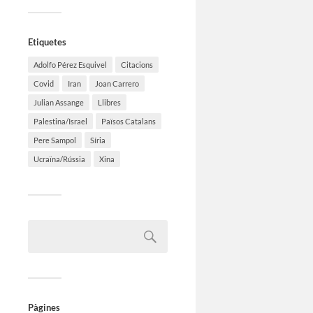
Etiquetes
Adolfo Pérez Esquivel
Citacions
Covid
Iran
Joan Carrero
Julian Assange
Llibres
Palestina/Israel
Països Catalans
Pere Sampol
Síria
Ucraïna/Rússia
Xina
Pàgines