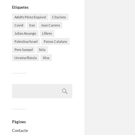
Etiquetes
Adolfo Pérez Esquivel
Citacions
Covid
Iran
Joan Carrero
Julian Assange
Llibres
Palestina/Israel
Països Catalans
Pere Sampol
Síria
Ucraïna/Rússia
Xina
Pàgines
Contacte