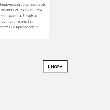
 feudo-monàrquics restaurats
 Rwanda, el 1986 i el 1994
ment, fascinen i inspiren
polítics africans. Les
ècades, un tipus de règim
L-HORA