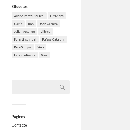
Etiquetes
Adolfo Pérez Esquivel
Citacions
Covid
Iran
Joan Carrero
Julian Assange
Llibres
Palestina/Israel
Països Catalans
Pere Sampol
Síria
Ucraïna/Rússia
Xina
Pàgines
Contacte