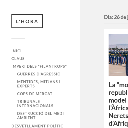
Dia:
26 de 
L'HORA
INICI
CLAUS
IMPERI DELS “FILANTROPS”
GUERRES D’AGRESSIÓ
MENTIDES, MITJANS I
La “m
EXPERTS
republ
COPS DE MERCAT
model 
TRIBUNALS
INTERNACIONALS
l’Àfri
DESTRUCCIÓ DEL MEDI
Nerets
AMBIENT
d’Afri
DESVETLLAMENT POLÍTIC