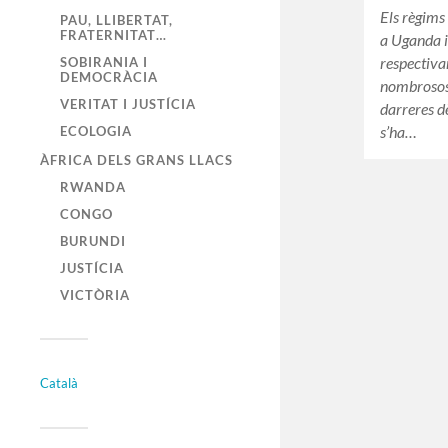
Els règims
PAU, LLIBERTAT,
FRATERNITAT…
a Uganda i
respectiva
SOBIRANIA I
DEMOCRÀCIA
nombrosos 
VERITAT I JUSTÍCIA
darreres d
s’ha…
ECOLOGIA
ÀFRICA DELS GRANS LLACS
RWANDA
CONGO
BURUNDI
JUSTÍCIA
VICTÒRIA
Català