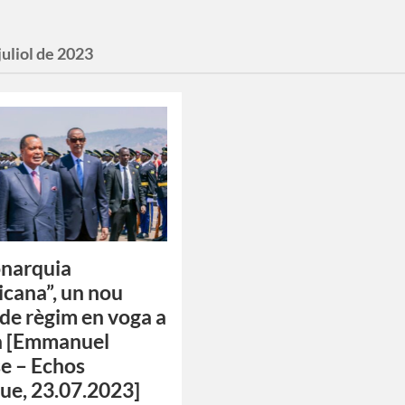
juliol de 2023
onarquia
icana”, un nou
de règim en voga a
ca [Emmanuel
e – Echos
que, 23.07.2023]