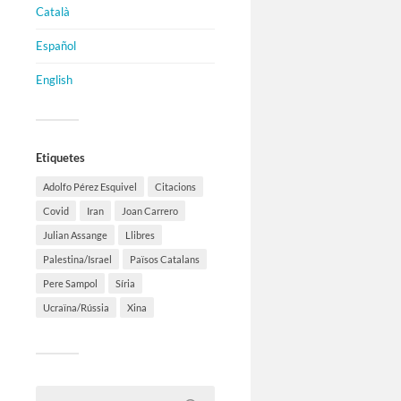
Català
Español
English
Etiquetes
Adolfo Pérez Esquivel
Citacions
Covid
Iran
Joan Carrero
Julian Assange
Llibres
Palestina/Israel
Països Catalans
Pere Sampol
Síria
Ucraïna/Rússia
Xina