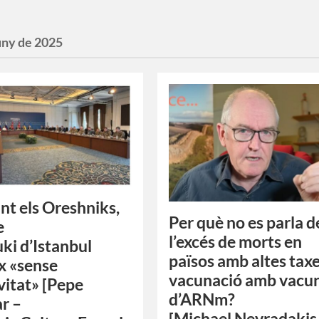
uny de 2025
nt els Oreshniks,
Per què no es parla d
e
l’excés de morts en
uki d’Istanbul
països amb altes tax
x «sense
vacunació amb vacu
vitat» [Pepe
d’ARNm?
r –
[Michael Nevradakis