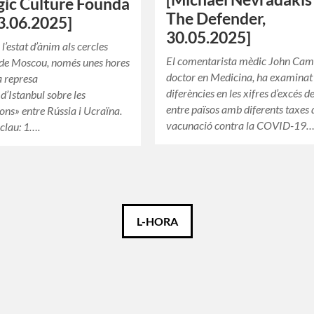
gic Culture Founda
The Defender,
03.06.2025]
30.05.2025]
l’estat d’ànim als cercles
El comentarista mèdic John Cam
 de Moscou, només unes hores
doctor en Medicina, ha examinat 
a represa
diferències en les xifres d’excés 
d’Istanbul sobre les
entre països amb diferents taxes 
ons» entre Rússia i Ucraïna.
vacunació contra la COVID-19
 clau: 1….
L-HORA