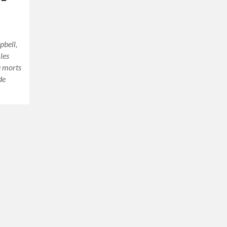
pbell,
les
de morts
de
…