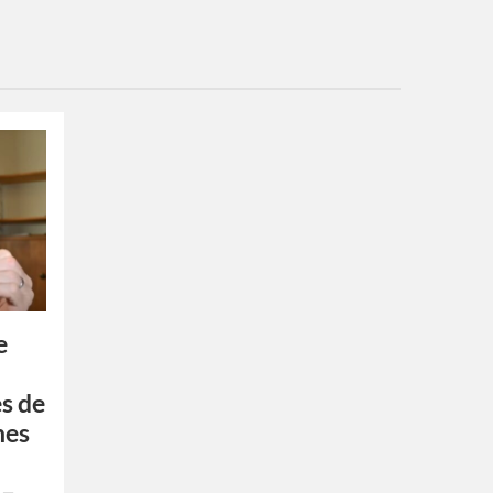
e
es de
nes
 –