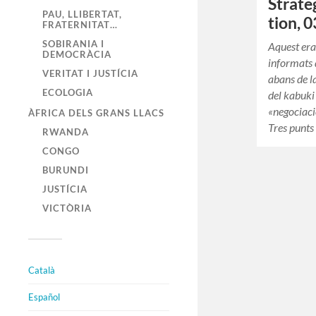
Strate
PAU, LLIBERTAT,
tion, 
FRATERNITAT…
SOBIRANIA I
Aquest era 
DEMOCRÀCIA
informats
VERITAT I JUSTÍCIA
abans de l
ECOLOGIA
del kabuki 
«negociaci
ÀFRICA DELS GRANS LLACS
Tres punts
RWANDA
CONGO
BURUNDI
JUSTÍCIA
VICTÒRIA
Català
Español