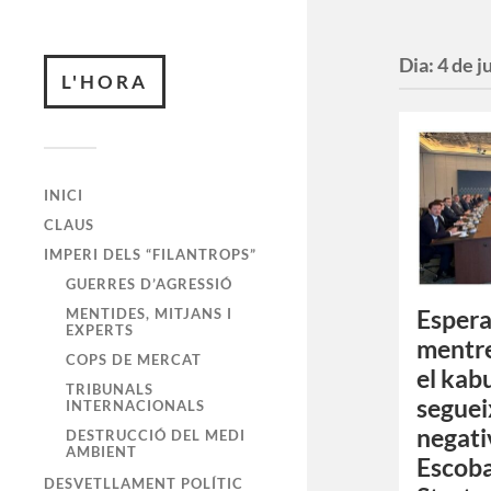
Dia:
4 de j
L'HORA
INICI
CLAUS
IMPERI DELS “FILANTROPS”
GUERRES D’AGRESSIÓ
MENTIDES, MITJANS I
Espera
EXPERTS
mentr
COPS DE MERCAT
el kab
TRIBUNALS
seguei
INTERNACIONALS
negati
DESTRUCCIÓ DEL MEDI
AMBIENT
Escoba
DESVETLLAMENT POLÍTIC