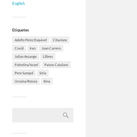
English
Etiquetes
Adolfo Pérez Esquivel
Citacions
Covid
Iran
Joan Carrero
Julian Assange
Llibres
Palestina/Israel
Països Catalans
Pere Sampol
Síria
Ucraïna/Rússia
Xina