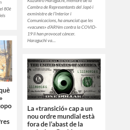
Kazuhiro Haraguchi, membre de la
um
Cambra de Representants del Japó i
el 80è
exministre de l’Interior i
dels
Comunicacions, ha anunciat que les
«vacunes» d’ARNm contra la COVID-
19 li han provocat càncer.
Haraguchi va…
 què
»
kopo
La «transició» cap a un
nou ordre mundial està
res
fora de l’abast de la