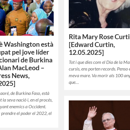
Rita Mary Rose Curt
è Washington està
[Edward Curtin,
pat pel jove líder
12.05.2025]
cionari de Burkina
Tot i que dies com el Dia de la M
Alan MacLeod –
cursis, ens porten records. Penso 
ress News,
meva mare. Va morir als 100 anys
que…
2025]
aoré, de Burkina Faso, està
la seva nació i, en el procés,
nyant enemics a Occident.
 prendre el poder el 2022, el