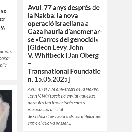
Avui, 77 anys després de
es»
la Nakba: la nova
er
operació israeliana a
y,
Gaza hauria d’anomenar-
se «Carros del genocidi»
[Gideon Levy, John
 Humans
V. Whitbeck i Jan Oberg
 donar
–
blic
Transnational Foundatio
n, 15.05.2025]
Avui, en el 77è aniversari de la Nakba,
John V. Whitbeck ha enviat aquestes
paraules tan importants com a
introducció al relat
de Gideon Levy sobre els paral·lelismes
entre el que va passar…