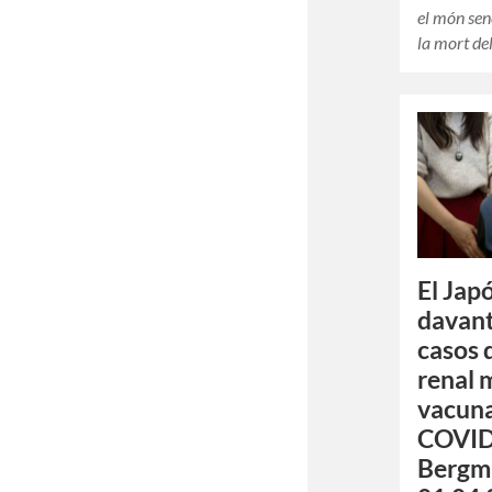
el món se
la mort d
El Jap
davant
casos 
renal 
vacuna
COVID
Bergma