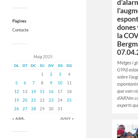
d’alar
l’augm
espont
Pàgines
dones 
Contacte
la COV
Bergma
07.04.
Maig 2025
Metges i g
DL
DT
DC
DJ
DV
DS
DG
GYN) estan
1
2
3
4
sobre l’au
5
6
7
8
9
10
11
espontanis
que van re
12
13
14
15
16
17
18
d’ARNm co
19
20
21
22
23
24
25
experts q
26
27
28
29
30
31
« ABR.
JUNY »