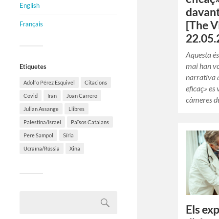
English
davant
[The V
Français
22.05.
Aquesta és
mai han vo
Etiquetes
narrativa 
Adolfo Pérez Esquivel
Citacions
eficaç» es
Covid
Iran
Joan Carrero
càmeres du
Julian Assange
Llibres
Palestina/Israel
Països Catalans
Pere Sampol
Síria
Ucraïna/Rússia
Xina
Els ex