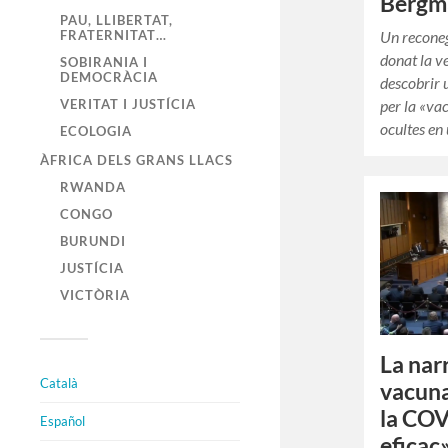
Bergma
PAU, LLIBERTAT,
FRATERNITAT…
Un reconeg
donat la v
SOBIRANIA I
DEMOCRÀCIA
descobrir
VERITAT I JUSTÍCIA
per la «v
ocultes en
ECOLOGIA
ÀFRICA DELS GRANS LLACS
RWANDA
CONGO
BURUNDI
JUSTÍCIA
VICTÒRIA
La nar
Català
vacuna
la COV
Español
eficaç