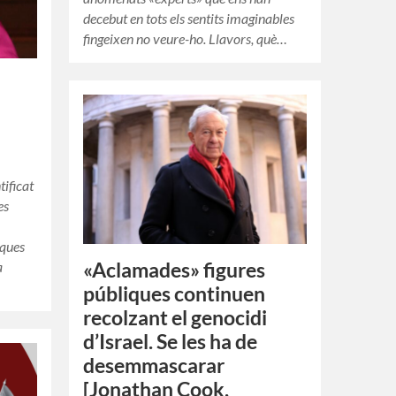
decebut en tots els sentits imaginables
fingeixen no veure-ho. Llavors, què…
tificat
es
iques
«Aclamades» figures
a
públiques continuen
recolzant el genocidi
d’Israel. Se les ha de
desemmascarar
[Jonathan Cook,