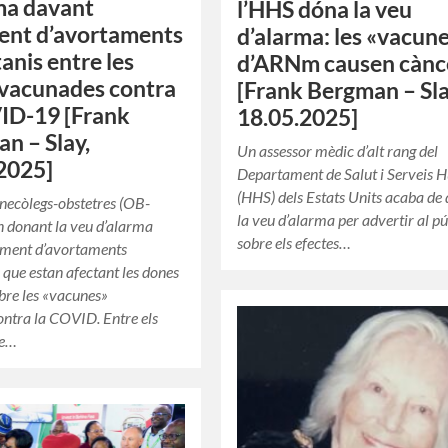
ma davant
l’HHS dóna la veu
ent d’avortaments
d’alarma: les «vacun
anis entre les
d’ARNm causen cànc
vacunades contra
[Frank Bergman – Sla
ID-19 [Frank
18.05.2025]
n – Slay,
Un assessor mèdic d’alt rang del
2025]
Departament de Salut i Serveis
(HHS) dels Estats Units acaba de
inecòlegs-obstetres (OB-
la veu d’alarma per advertir al pú
 donant la veu d’alarma
sobre els efectes…
gment d’avortaments
 que estan afectant les dones
bre les «vacunes»
ntra la COVID. Entre els
ue…