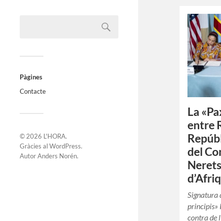
Pàgines
Contacte
La «Pa
entre 
Repúbl
© 2026
L'HORA
.
Gràcies al
WordPress
.
del C
Autor
Anders Norén
.
Nerets
d’Afri
Signatura 
principis» 
contra de 