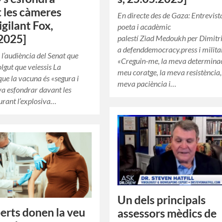
 les càmeres
En directe des de Gaza: Entrevist
igilant Fox,
poeta i acadèmic
2025]
palestí Ziad Medoukh per Dimitr
a defenddemocracy.press i militai
 l’audiència del Senat que
«Creguin-me, la meva determinac
lgut que veiessis La
meu coratge, la meva resistència,
que la vacuna és «segura i
meva paciència i…
 va esfondrar davant les
rant l’explosiva…
Un dels principals
perts donen la veu
assessors mèdics de