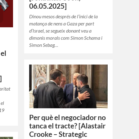
06.05.2025]
Dinou mesos després de l’inici de la
matança de nens a Gaza per part
d’Israel, se segueix donant veu a
dimonis morals com Simon Schama i
Simon Sebag…
 el
]
aritat
 el
 19
Per què el negociador no
tanca el tracte? [Alastair
Crooke – Strategic