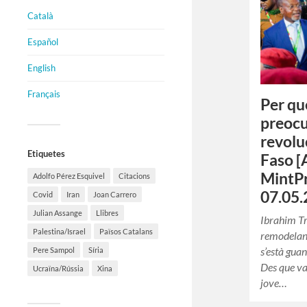
Català
Español
English
Français
Per qu
preocu
revolu
Etiquetes
Faso [
MintP
Adolfo Pérez Esquivel
Citacions
07.05.
Covid
Iran
Joan Carrero
Julian Assange
Llibres
Ibrahim Tr
Palestina/Israel
Països Catalans
remodelant 
s’està gua
Pere Sampol
Síria
Des que va
Ucraïna/Rússia
Xina
jove…