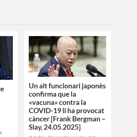
Un alt funcionari japonès
re
confirma que la
«vacuna» contra la
COVID-19 li ha provocat
càncer [Frank Bergman –
Slay, 24.05.2025]
nc