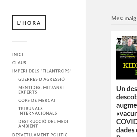
Mes:
maig
L'HORA
INICI
CLAUS
IMPERI DELS “FILANTROPS”
GUERRES D’AGRESSIÓ
Un des
MENTIDES, MITJANS I
EXPERTS
descob
COPS DE MERCAT
augmen
TRIBUNALS
«vacun
INTERNACIONALS
COVID-
DESTRUCCIÓ DEL MEDI
AMBIENT
dades 
DESVETLLAMENT POLÍTIC