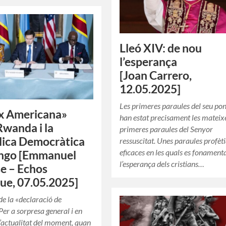
Lleó XIV: de nou
l’esperança
[Joan Carrero,
12.05.2025]
Les primeres paraules del seu pon
x Americana»
han estat precisament les mateix
Rwanda i la
primeres paraules del Senyor
ica Democràtica
ressuscitat. Unes paraules profèt
eficaces en les quals es fonament
ongo [Emmanuel
l’esperança dels cristians…
e – Echos
que, 07.05.2025]
de la «declaració de
Per a sorpresa general i en
l’actualitat del moment, quan