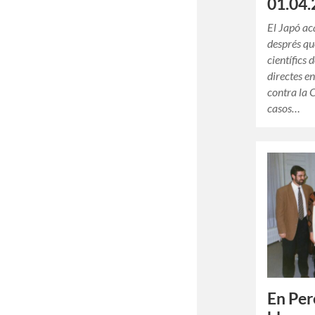
01.04.
El Japó ac
després qu
científics 
directes e
contra la 
casos…
En Per