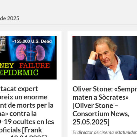
 de 2025
tacat expert
Oliver Stone: «Semp
reix un enorme
maten a Sòcrates»
t de morts per la
[Oliver Stone –
a» contra la
Consortium News,
19 ocultes en les
25.05.2025]
oficials [Frank
El director de cinema estatunide