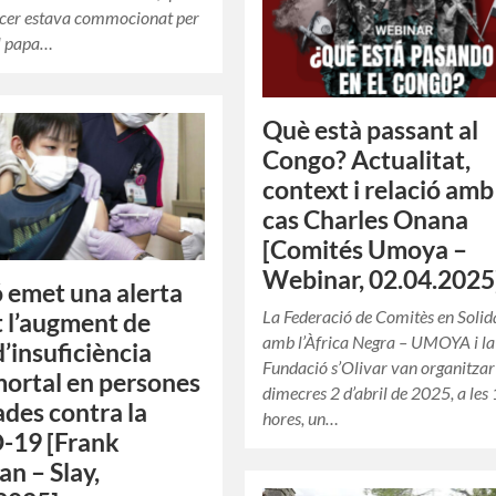
ncer estava commocionat per
el papa…
Què està passant al
Congo? Actualitat,
context i relació amb
cas Charles Onana
[Comités Umoya –
Webinar, 02.04.2025
ó emet una alerta
La Federació de Comitès en Solid
 l’augment de
amb l’Àfrica Negra – UMOYA i la
d’insuficiència
Fundació s’Olivar van organitzar
mortal en persones
dimecres 2 d’abril de 2025, a les
des contra la
hores, un…
-19 [Frank
n – Slay,