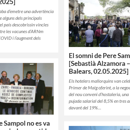
2025]
aba d’emetre una advertència
e alguns dels principals
del país descobrissin vincles
ntre les vacunes d’ARNm
COVID i l’augment dels
El somni de Pere Sa
[Sebastià Alzamora 
Balears, 02.05.2025]
Els hotelers mallorquins van cele
Primer de Maig oferint, a la nego
del nou conveni d’hostaleria, una
pujada salarial del 8,5% en tres a
davant del 19%…
e Sampol no es va