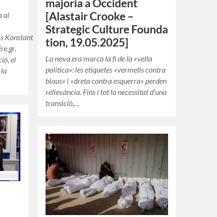
majoria a Occident
[Alastair Crooke –
a al
Strategic Culture Founda
is Konstantakopoulos, per
tion, 19.05.2025]
re.gr.
La nova era marca la fi de la «vella
ió, el
política»: les etiquetes «vermells contra
 la
blaus» i «dreta contra esquerra» perden
rellevància. Fins i tot la necessitat d’una
transició,…