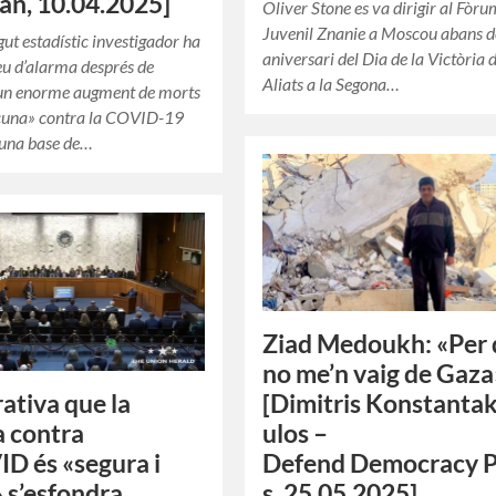
n, 10.04.2025]
Oliver Stone es va dirigir al Fòr
Juvenil Znanie a Moscou abans d
ut estadístic investigador ha
aniversari del Dia de la Victòria 
eu d’alarma després de
Aliats a la Segona…
 un enorme augment de morts
acuna» contra la COVID-19
 una base de…
Ziad Medoukh: «Per
no me’n vaig de Gaza
rativa que la
[Dimitris Konstanta
 contra
ulos –
ID és «segura i
Defend Democracy P
» s’esfondra
s, 25.05.2025]