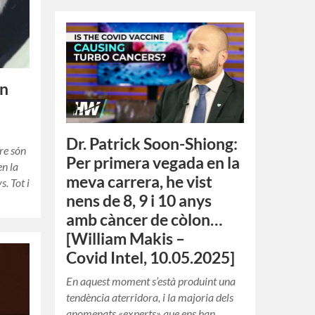
in
Dr. Patrick Soon-Shiong:
are són
Per primera vegada en la
en la
meva carrera, he vist
. Tot i
nens de 8, 9 i 10 anys
amb càncer de còlon…
[William Makis –
Covid Intel, 10.05.2025]
En aquest moment s’està produint una
tendència aterridora, i la majoria dels
anomenats «experts» que ens han