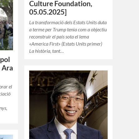
Culture Foundation,
05.05.2025]
La transformació dels Estats Units duta
a terme per Trump tenia com a objectiu
reconstruir el país sota el lema
«America First» (Estats Units primer)
La història, tant…
mpol
– Ara
brar el
ciació
nys,