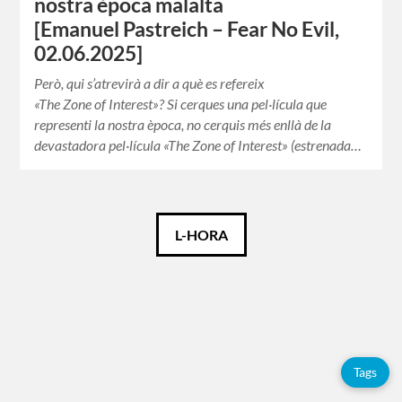
nostra època malalta
[Emanuel Pastreich – Fear No Evil,
02.06.2025]
Però, qui s’atrevirà a dir a què es refereix
«The Zone of Interest»? Si cerques una pel·lícula que
representi la nostra època, no cerquis més enllà de la
devastadora pel·lícula «The Zone of Interest» (estrenada…
Català
L-HORA
Español
English
Tags