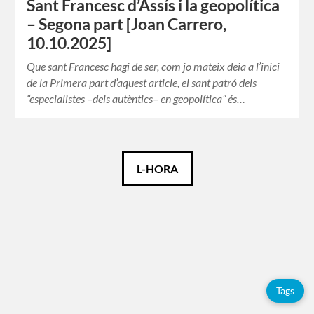
Sant Francesc d’Assís i la geopolítica
– Segona part [Joan Carrero,
10.10.2025]
Que sant Francesc hagi de ser, com jo mateix deia a l’inici
de la Primera part d’aquest article, el sant patró dels
“especialistes –dels autèntics– en geopolítica” és…
Català
L-HORA
Español
Français
Tags
Etiquetes