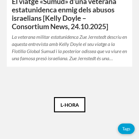
El viatge «Sumud» d’una veterana
estatunidenca enmig dels abusos
israelians [Kelly Doyle –
Consortium News, 24.10.2025]
La veterana militar estatunidenca Zue Jernstedt descriu en
aquesta entrevista amb Kelly Doyle el seu viatge a la
Flotilla Global Sumud i la posterior odissea que va viure en
una famosa presó israeliana. Zue Jernstedt és una…
Català
L-HORA
Tags
Etiquetes