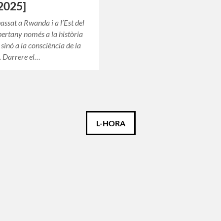
2025]
assat a Rwanda i a l’Est del
ertany només a la història
, sinó a la consciència de la
. Darrere el…
L-HORA