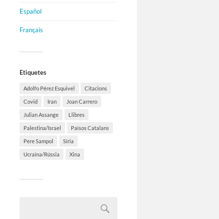
Español
Français
Etiquetes
Adolfo Pérez Esquivel
Citacions
Covid
Iran
Joan Carrero
Julian Assange
Llibres
Palestina/Israel
Països Catalans
Pere Sampol
Síria
Ucraïna/Rússia
Xina