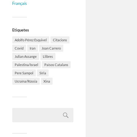
Français
Etiquetes
Adolfo Pérez Esquivel
Citacions
Covid
Iran
Joan Carrero
Julian Assange
Llibres
Palestina/Israel
Països Catalans
Pere Sampol
Síria
Ucraïna/Rússia
Xina