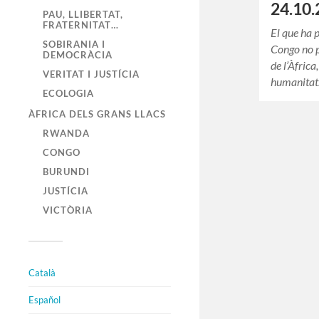
24.10.
PAU, LLIBERTAT,
FRATERNITAT…
El que ha p
SOBIRANIA I
Congo no p
DEMOCRÀCIA
de l’Àfrica
VERITAT I JUSTÍCIA
humanitat
ECOLOGIA
ÀFRICA DELS GRANS LLACS
RWANDA
CONGO
BURUNDI
JUSTÍCIA
VICTÒRIA
Català
Español