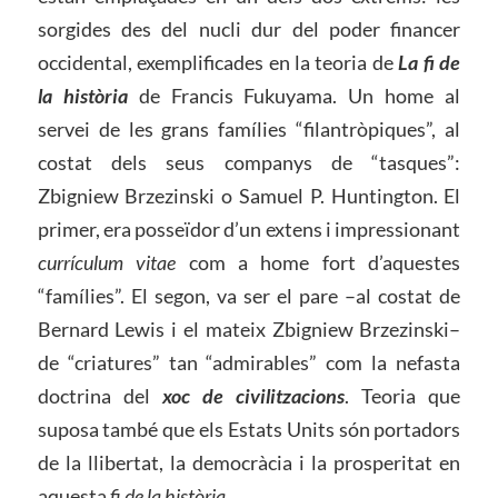
sorgides des del nucli dur del poder financer
occidental, exemplificades en la teoria de
La fi de
la història
de Francis Fukuyama. Un home al
servei de les grans famílies “filantròpiques”, al
costat dels seus companys de “tasques”:
Zbigniew Brzezinski o Samuel P. Huntington. El
primer, era posseïdor d’un extens i impressionant
currículum vitae
com a home fort d’aquestes
“famílies”. El segon, va ser el pare –al costat de
Bernard Lewis i el mateix Zbigniew Brzezinski–
de “criatures” tan “admirables” com la nefasta
doctrina del
xoc de civilitzacions
. Teoria que
suposa també que els Estats Units són portadors
de la llibertat, la democràcia i la prosperitat en
aquesta
fi de la història
.