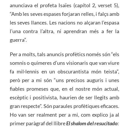
anunciava el profeta Isaïes (capítol 2, verset 5),
“Amb les seves espases forjaran relles, i falçs amb
les seves llances. Les nacions no alçaran l’espasa
l’una contra l’altra, ni aprendran més a fer la
guerra”.
Per a molts, tals anuncis profètics només són “els
somnis o quimeres d’uns visionaris que van viure
fa mil·lennis en un obscurantista món teista”,
però per a mi són “uns precisos auguris i unes
fiables promeses que, en el nostre món actual,
escèptic i positivista, haurien de ser llegits amb
gran respecte”. Són paraules profètiques eficaces.
Ho van ser realment per a mi, com explico ja al
primer paràgraf del llibre
El shalom del resucitado
: