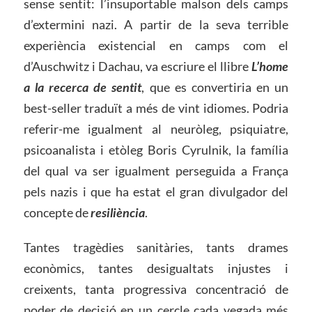
sense sentit: l’insuportable malson dels camps
d’extermini nazi. A partir de la seva terrible
experiència existencial en camps com el
d’Auschwitz i Dachau, va escriure el llibre
L’home
a la recerca de sentit
, que es convertiria en un
best-seller traduït a més de vint idiomes. Podria
referir-me igualment al neuròleg, psiquiatre,
psicoanalista i etòleg Boris Cyrulnik, la família
del qual va ser igualment perseguida a França
pels nazis i que ha estat el gran divulgador del
concepte de
resiliència
.
Tantes tragèdies sanitàries, tants drames
econòmics, tantes desigualtats injustes i
creixents, tanta progressiva concentració de
poder de decisió en un cercle cada vegada més