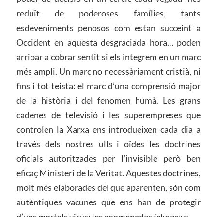
reduït de poderoses famílies, tants
esdeveniments penosos com estan succeint a
Occident en aquesta desgraciada hora… poden
arribar a cobrar sentit si els integrem en un marc
més ampli. Un marc no necessàriament cristià, ni
fins i tot teista: el marc d’una comprensió major
de la història i del fenomen humà. Les grans
cadenes de televisió i les superempreses que
controlen la Xarxa ens introdueixen cada dia a
través dels nostres ulls i oïdes les doctrines
oficials autoritzades per l’invisible però ben
eficaç Ministeri de la Veritat. Aquestes doctrines,
molt més elaborades del que aparenten, són com
autèntiques vacunes que ens han de protegir
d’uns mortals virus: les anomenades
fake news
.