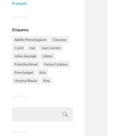
Français
Etiquetes
Adolfo Pérez Esquivel
Citacions
Covid
Iran
Joan Carrero
Julian Assange
Llibres
Palestina/Israel
Països Catalans
Pere Sampol
Síria
Ucraïna/Rússia
Xina