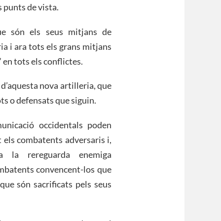
s punts de vista.
ue són els seus mitjans de
ia i ara tots els grans mitjans
 en tots els conflictes.
 d’aquesta nova artilleria, que
ts o defensats que siguin.
municació occidentals poden
 els combatents adversaris i,
 a la rereguarda enemiga
combatents convencent-los que
que són sacrificats pels seus