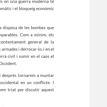
tals en una guerra moderna té
iplomàtic i el bloqueig econòmic
ca disposa de les bombes que
 imparables. Com a mínim, els
contentament general de la
 armades i derrocar-lo, i en el
ra civil i sumir en el caos el
 Occident.
i després tornarem a muntar
 occidental en un conflicte. I
hem triat per discutir aquest