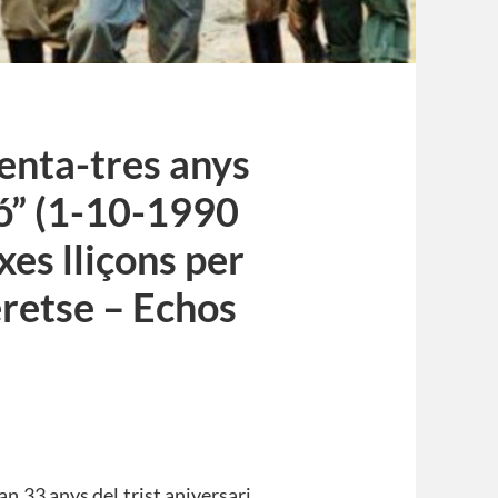
enta-tres anys
ió” (1-10-1990
es lliçons per
retse – Echos
an 33 anys del trist aniversari