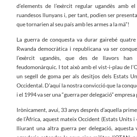
d’elements de l’exèrcit regular ugandès amb el
ruandesos llunyans i, per tant, podien ser present
que tornarien al seu país amb les armes a la mà”!
La guerra de conquesta va durar gairebé quatre a
Rwanda democràtica i republicana va ser conquer
l’exèrcit ugandès, que des de llavors han
feudomonàrquic. I tot això amb el vist-i-plau de l
un segell de goma per als desitjos dels Estats Uni
Occidental. D’aquí la nostra convicció que la conq
i el 1994 va ser una “guerra per delegació” empresa
Irònicament, avui, 33 anys després d’aquella prime
de l’Àfrica, aquest mateix Occident (Estats Units i 
lliurant una altra guerra per delegació, aquesta