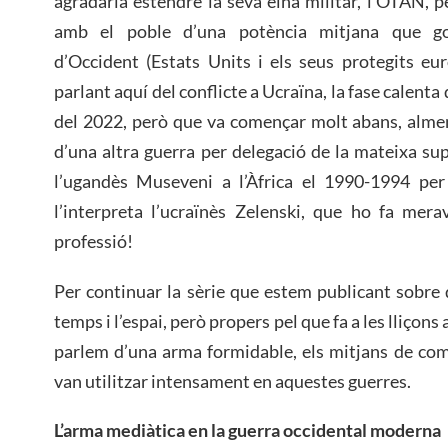
agradaria estendre la seva eina militar, l’OTAN, p
amb el poble d’una potència mitjana que go
d’Occident (Estats Units i els seus protegits e
parlant aquí del conflicte a Ucraïna, la fase calenta
del 2022, però que va començar molt abans, almen
d’una altra guerra per delegació de la mateixa su
l’ugandès Museveni a l’Àfrica el 1990-1994 pe
l’interpreta l’ucraïnès Zelenski, que ho fa mer
professió!
Per continuar la sèrie que estem publicant sobre d
temps i l’espai, però propers pel que fa a les lliçons
parlem d’una arma formidable, els mitjans de comu
van utilitzar intensament en aquestes guerres.
L’arma mediàtica
en
la guerra occidental moderna