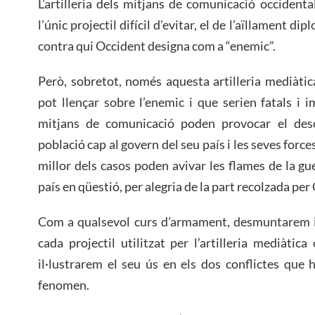
L’artilleria dels mitjans de comunicació occiden
l’únic projectil difícil d’evitar, el de l’aïllament d
contra qui Occident designa com a “enemic”.
Però, sobretot, només aquesta artilleria mediàti
pot llençar sobre l’enemic i que serien fatals i
mitjans de comunicació poden provocar el des
població cap al govern del seu país i les seves forces
millor dels casos poden avivar les flames de la guer
país en qüestió, per alegria de la part recolzada per
Com a qualsevol curs d’armament, desmuntarem 
cada projectil utilitzat per l’artilleria mediàtica
il·lustrarem el seu ús en els dos conflictes que 
fenomen.