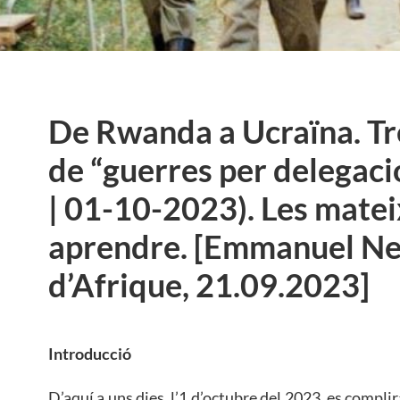
De Rwanda a Ucraïna. Tr
de “guerres per delegac
| 01-10-2023). Les mateix
aprendre. [Emmanuel Ne
d’Afrique, 21.09.2023]
Introducció
D’aquí a uns dies, l’1 d’octubre del 2023, es complir