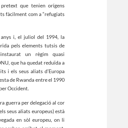
 pretext que tenien orígens
ats fàcilment com a “refugiats
nys i, el juliol del 1994, la
ida pels elements tutsis de
 instaurat un règim quasi
’ONU, que ha quedat reduïda a
ts i els seus aliats d’Europa
uesta de Rwanda entre el 1990
 per Occident.
ra guerra per delegació al cor
els seus aliats europeus) està
 vegada en sòl europeu, on li