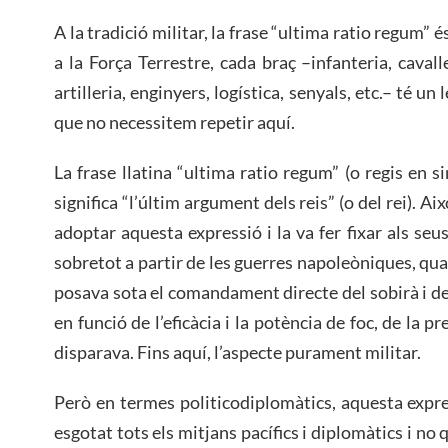
A la tradició militar, la frase “ultima ratio regum” és
a la Força Terrestre, cada braç –infanteria, cavall
artilleria, enginyers, logística, senyals, etc.– té un 
que no necessitem repetir aquí.
La frase llatina “ultima ratio regum” (o regis en si
significa “l’últim argument dels reis” (o del rei). Ai
adoptar aquesta expressió i la va fer fixar als se
sobretot a partir de les guerres napoleòniques, quan 
posava sota el comandament directe del sobirà i dec
en funció de l’eficàcia i la potència de foc, de la 
disparava. Fins aquí, l’aspecte purament militar.
Però en termes politicodiplomàtics, aquesta expre
esgotat tots els mitjans pacífics i diplomàtics i no