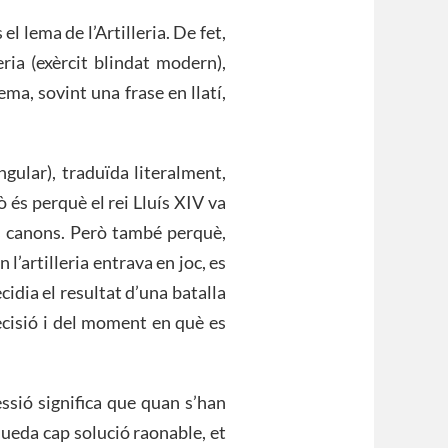
 el lema de l’Artilleria. De fet,
eria (exèrcit blindat modern),
lema, sovint una frase en llatí,
ngular), traduïda literalment,
xò és perquè el rei Lluís XIV va
us canons. Però també perquè,
l’artilleria entrava en joc, es
idia el resultat d’una batalla
precisió i del moment en què es
ssió significa que quan s’han
 queda cap solució raonable, et