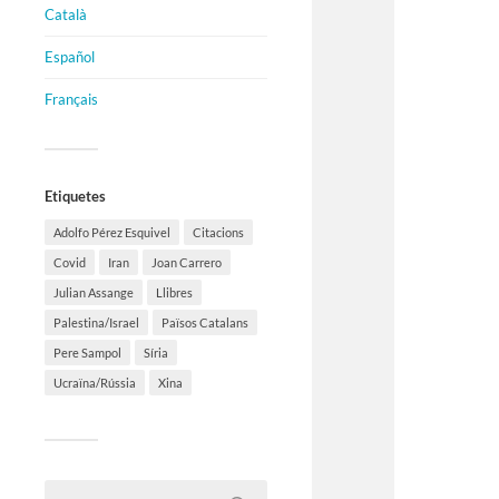
Català
Español
Français
Etiquetes
Adolfo Pérez Esquivel
Citacions
Covid
Iran
Joan Carrero
Julian Assange
Llibres
Palestina/Israel
Països Catalans
Pere Sampol
Síria
Ucraïna/Rússia
Xina