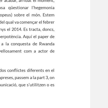
er acabar, arribat el moment,
sa qüestionar l’hegemonia
uropeus) sobre el món. Estem
 del qual va començar el febrer
ys el 2014. Es tracta, doncs,
perpotència. Aquí el paper de
r a la conquesta de Rwanda
avellosament com a actor de
os conflictes diferents en el
 apreses, passem a la part 3, on
nicació, que s’utilitzen o es