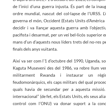
de l’inici d’una guerra injusta. És part de la inau
ordre mundial, nascut del col·lapse de l’URSS. L
governa el món, Occident (Estats Units d’Amèrica i
decidir i va llançar aquesta guerra amb l’objecti
pacifista i desarmat, per un veí bel·licós superior 
mans d’un d’aquests nous líders trets del no-res p
finals dels anys vuitanta.
Així va ser com l’1 d’octubre del 1990, Uganda, so
Kaguta Museveni des del 1986, va rebre llum ver
militarment Rwanda i instaurar un règi
feudomonàrquics, els caps militars del qual procedi
quals havia de secundar per a aquesta missió.
internacional” (de fet, els Estats Units, els seus ali
control com l’ONU) va donar suport a la con