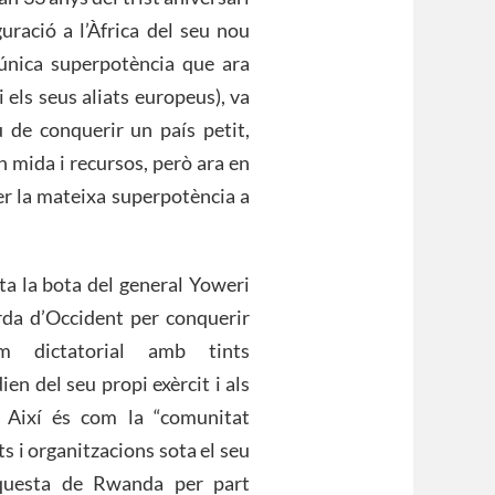
guració a l’Àfrica del seu nou
’única superpotència que ara
 els seus aliats europeus), va
u de conquerir un país petit,
en mida i recursos, però ara en
er la mateixa superpotència a
ta la bota del general Yoweri
da d’Occident per conquerir
m dictatorial amb tints
en del seu propi exèrcit i als
 Així és com la “comunitat
ats i organitzacions sota el seu
questa de Rwanda per part