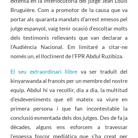
extensa en la interlocutòria del jutge Jean Louis
Bruguière. Com a promotor de la causa que va
portar als quaranta mandats d’arrest emesos pel
jutge espanyol, vaig tenir ocasió d’escoltar molts
dels testimonis rellevants que van declarar a
l’Audiència Nacional. Em limitaré a citar-ne
només un, el lloctinent de l’FPR Abdul Ruzibiza.
El seu extraordinari llibre
va ser traduït del
kinyarwanda al francès per un membre del nostre
equip. Abdul hi va recollir, dia a dia, la multitud
d’esdeveniments que ell mateix va viure en
primera persona i que fan incontestable la
conclusió esmentada dels dos jutges. Des de fa ja
dècades, alguns ens esforcem a travessar
l’espessa foscor mediàtica que s’ha creat per