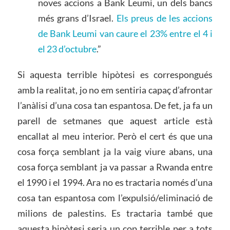
noves accions a Bank Leumi, un dels bancs
més grans d’Israel.
Els preus de les accions
de Bank Leumi van caure el 23% entre el 4 i
el 23 d’octubre
.”
Si aquesta terrible hipòtesi es correspongués
amb la realitat, jo no em sentiria capaç d’afrontar
l’anàlisi d’una cosa tan espantosa. De fet, ja fa un
parell de setmanes que aquest article està
encallat al meu interior. Però el cert és que una
cosa força semblant ja la vaig viure abans, una
cosa força semblant ja va passar a Rwanda entre
el 1990 i el 1994. Ara no es tractaria només d’una
cosa tan espantosa com l’expulsió/eliminació de
milions de palestins. Es tractaria també que
aquesta hipòtesi seria un cop terrible per a tots