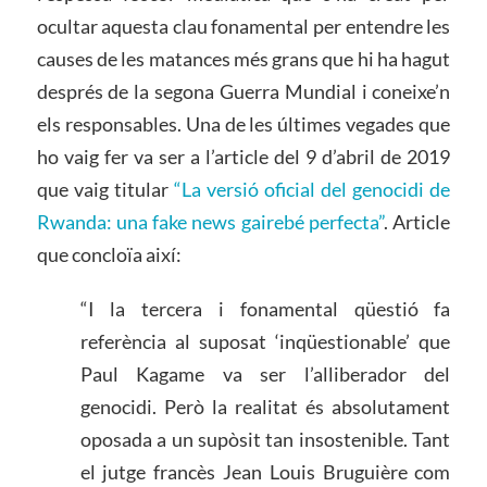
ocultar aquesta clau fonamental per entendre les
causes de les matances més grans que hi ha hagut
després de la segona Guerra Mundial i coneixe’n
els responsables. Una de les últimes vegades que
ho vaig fer va ser a l’article del 9 d’abril de 2019
que vaig titular
“La versió oficial del genocidi de
Rwanda: una fake news gairebé perfecta”
. Article
que concloïa així:
“I la tercera i fonamental qüestió fa
referència al suposat ‘inqüestionable’ que
Paul Kagame va ser l’alliberador del
genocidi. Però la realitat és absolutament
oposada a un supòsit tan insostenible. Tant
el jutge francès Jean Louis Bruguière com