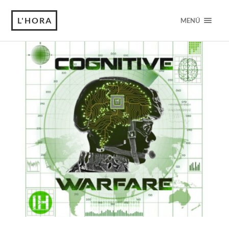
L'HORA
MENÚ