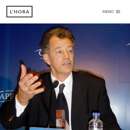
L'HORA
MENÚ