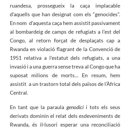
ruandesa, prossegueix la caça implacable
d’aquells que han designat com els “genocides”.
En nom d’aquesta caça hem assistit passivament
al bombardeig de camps de refugiats a l’est del
Congo, al retorn forçat de desplaçats cap a
Rwanda en violació flagrant de la Convenció de
1951 relativa a l’estatut dels refugiats, a una
invasió i a una guerra sense treva al Congo que ha
suposat milions de morts… En resum, hem
assistit a un trastorn total dels països de l’Àfrica
Central.
En tant que la paraula
genodici
i tots els seus
derivats dominin el relat dels esdeveniments de
Rwanda, és il·lusori esperar una reconciliació