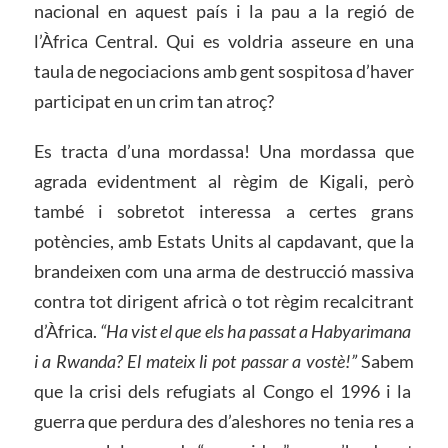
nacional en aquest país i la pau a la regió de
l’Àfrica Central. Qui es voldria asseure en una
taula de negociacions amb gent sospitosa d’haver
participat en un crim tan atroç?
Es tracta d’una mordassa! Una mordassa que
agrada evidentment al règim de Kigali, però
també i sobretot interessa a certes grans
potències, amb Estats Units al capdavant, que la
brandeixen com una arma de destrucció massiva
contra tot dirigent africà o tot règim recalcitrant
d’Àfrica.
“Ha vist el que els ha passat a Habyarimana
i a Rwanda? El mateix li pot passar a vostè!”
Sabem
que la crisi dels refugiats al Congo el 1996 i la
guerra que perdura des d’aleshores no tenia res a