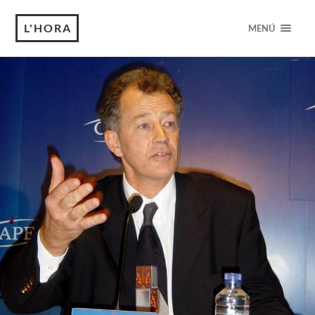
L'HORA
MENÚ