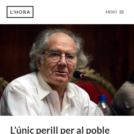
L'HORA
MENÚ
L’únic perill per al poble