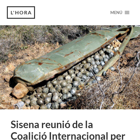
L'HORA
MENÚ
Sisena reunió de la
Coalició Internacional per