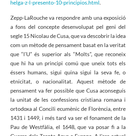
helga-z-l-presento-10-principios.html
.
Zepp-LaRouche va respondre amb una exposició
a fons del concepte desenvolupat pel geni del
segle 15 Nicolau de Cusa, que va descobrir la idea
com un mètode de pensament basat en la veritat
que “l’U” és superior als “Molts”, que reconeix
que hi ha un principi comú que uneix tots els
éssers humans, sigui quina sigui la seva fe, o
etnicitat, o nacionalitat. Aquest mètode de
pensament va fer possible que Cusa aconseguís
la unitat de les confessions cristiana romana i
ortodoxa al Concili ecumènic de Florència, entre
1431 i 1449, i més tard va ser el fonament de la
Pau de Westfàlia, el 1648, que va posar fi a la
Guerra dels Trenta Anys a Europa. A l’era actual