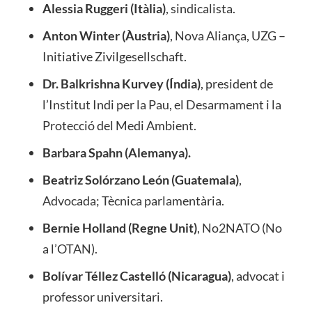
Alessia Ruggeri (Itàlia)
, sindicalista.
Anton Winter (Àustria)
, Nova Aliança, UZG –
Initiative Zivilgesellschaft.
Dr. Balkrishna Kurvey (Índia)
, president de
l’Institut Indi per la Pau, el Desarmament i la
Protecció del Medi Ambient.
Barbara Spahn (Alemanya)
.
Beatriz Solórzano León (Guatemala)
,
Advocada; Tècnica parlamentària.
Bernie Holland (Regne Unit)
, No2NATO (No
a l’OTAN).
Bolívar Téllez Castelló (Nicaragua)
, advocat i
professor universitari.