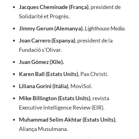
Jacques Cheminade (França)
, president de
Solidarité et Progrès.
Jimmy Gerum (Alemanya)
,
Lighthouse Media
.
J
o
an Carrero (Espanya)
, president de la
Fundació s’Olivar.
Juan Gómez (Xile)
.
Karen Ball (Estats Units)
, Pax Christi.
Liliana Gorini (Itàlia)
, MoviSol.
Mike Billington (Estats Units)
, revista
Executive Intelligence Review (EIR).
Muhammad Selim Akhtar (Estats Units)
,
Aliança Musulmana.