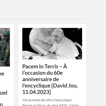
Pacem in Terris – À
l’occasion du 60e
me
anniversaire de
l’encyclique [David Jou,
11.04.2023]
uel
J’ai eu envie de relire l’encyclique
3]
Pacem in Terris, de Jean XXIII. J’aime