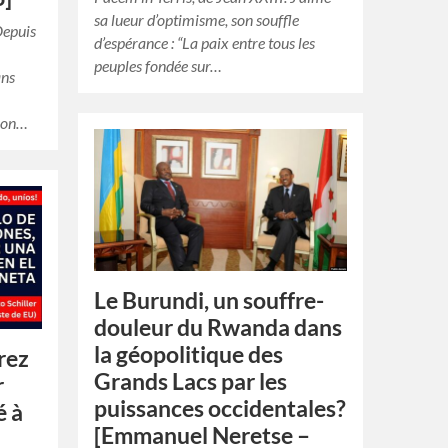
sa lueur d’optimisme, son souffle
Depuis
d’espérance : “La paix entre tous les
peuples fondée sur…
ans
 son…
Le Burundi, un souffre-
douleur du Rwanda dans
la géopolitique des
rez
Grands Lacs par les
r
puissances occidentales?
é à
[Emmanuel Neretse –