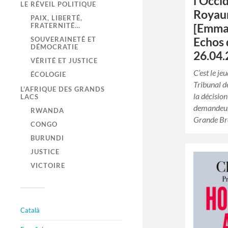
l’Occi
LE RÉVEIL POLITIQUE
Royau
PAIX, LIBERTÉ,
[Emma
FRATERNITÉ…
Echos 
SOUVERAINETÉ ET
DÉMOCRATIE
26.04.
VÉRITÉ ET JUSTICE
C’est le je
ÉCOLOGIE
Tribunal d
L’AFRIQUE DES GRANDS
la décisio
LACS
demandeurs
RWANDA
Grande Br
CONGO
BURUNDI
JUSTICE
VICTOIRE
Català