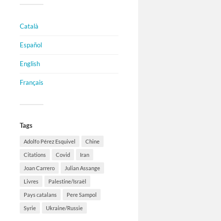
Català
Español
English
Français
Tags
Adolfo Pérez Esquivel
Chine
Citations
Covid
Iran
Joan Carrero
Julian Assange
Livres
Palestine/Israël
Pays catalans
Pere Sampol
Syrie
Ukraine/Russie