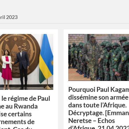
ril 2023
Pourquoi Paul Kaga
dissémine son armée
le régime de Paul
dans toute l’Afrique.
e au Rwanda
Décryptage. [Emman
ise certains
Neretse – Echos
rnements de
d’Afrique, 21.04.202