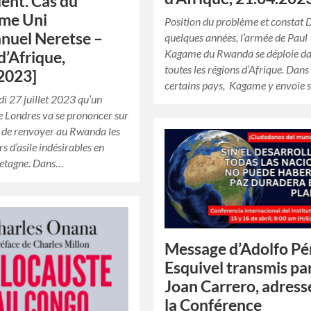
dent. Cas du
me Uni
Position du problème et constat 
nuel Neretse –
quelques années, l’armée de Paul
Kagame du Rwanda se déploie d
d’Afrique,
toutes les régions d’Afrique. Dans
2023]
certains pays, Kagame y envoie
udi 27 juillet 2023 qu’un
e Londres va se prononcer sur
n de renvoyer au Rwanda les
 d’asile indésirables en
etagne. Dans…
Message d’Adolfo Pé
Esquivel transmis pa
Joan Carrero, adress
la Conférence