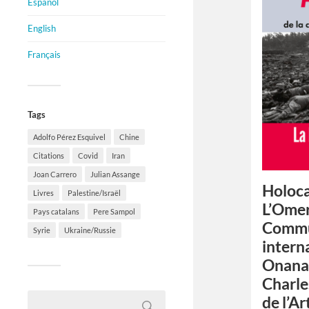
Español
English
Français
Tags
Adolfo Pérez Esquivel
Chine
Citations
Covid
Iran
Joan Carrero
Julian Assange
Holoca
Livres
Palestine/Israël
L’Omer
Pays catalans
Pere Sampol
Comm
Syrie
Ukraine/Russie
intern
Onana,
Charle
de l’Ar