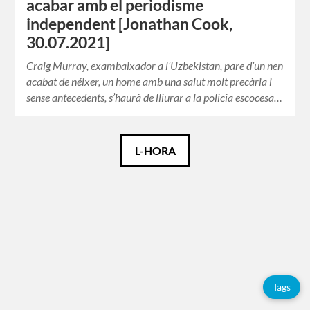
acabar amb el periodisme
independent [Jonathan Cook,
30.07.2021]
Craig Murray, exambaixador a l’Uzbekistan, pare d’un nen
acabat de néixer, un home amb una salut molt precària i
sense antecedents, s’haurà de lliurar a la policia escocesa…
Català
L-HORA
Español
English
Etiquetes
Tags
Adolfo