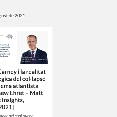
gost de 2021
arney i la realitat
ègica del col·lapse
stema atlantista
ew Ehret – Matt
 Insights,
2021]
òmode del qual massa