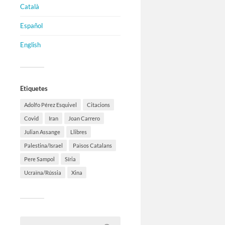
Català
Español
English
Etiquetes
Adolfo Pérez Esquivel
Citacions
Covid
Iran
Joan Carrero
Julian Assange
Llibres
Palestina/Israel
Països Catalans
Pere Sampol
Síria
Ucraïna/Rússia
Xina