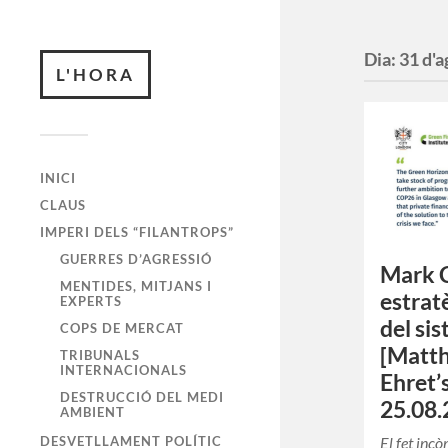
Dia:
31 d'a
L'HORA
INICI
CLAUS
IMPERI DELS “FILANTROPS”
GUERRES D’AGRESSIÓ
Mark C
MENTIDES, MITJANS I
estrat
EXPERTS
del si
COPS DE MERCAT
[Matth
TRIBUNALS
INTERNACIONALS
Ehret’s
DESTRUCCIÓ DEL MEDI
25.08.
AMBIENT
El fet inc
DESVETLLAMENT POLÍTIC