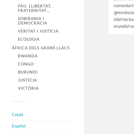
comentaris
PAU, LLIBERTAT,
FRATERNITAT…
ignorància
intel·lectu
SOBIRANIA I
DEMOCRÀCIA
mundial es
VERITAT I JUSTÍCIA
ECOLOGIA
ÀFRICA DELS GRANS LLACS
RWANDA
CONGO
BURUNDI
JUSTÍCIA
VICTÒRIA
Català
Español