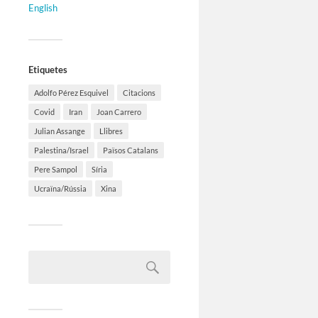
English
Etiquetes
Adolfo Pérez Esquivel
Citacions
Covid
Iran
Joan Carrero
Julian Assange
Llibres
Palestina/Israel
Països Catalans
Pere Sampol
Síria
Ucraïna/Rússia
Xina