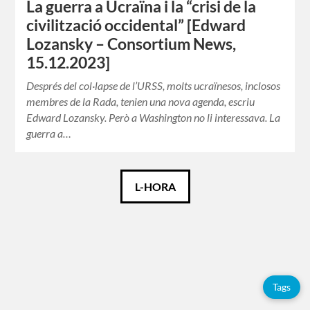
La guerra a Ucraïna i la “crisi de la
civilització occidental” [Edward
Lozansky – Consortium News,
15.12.2023]
Després del col·lapse de l’URSS, molts ucraïnesos, inclosos
membres de la Rada, tenien una nova agenda, escriu
Edward Lozansky. Però a Washington no li interessava. La
guerra a…
Català
L-HORA
Español
English
Tags