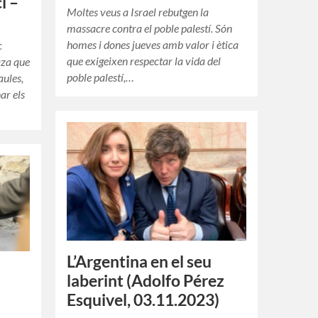
i –
Moltes veus a Israel rebutgen la
massacre contra el poble palestí. Són
homes i dones jueves amb valor i ètica
c
que exigeixen respectar la vida del
aza que
poble palestí,…
aules,
ar els
L’Argentina en el seu
laberint (Adolfo Pérez
Esquivel, 03.11.2023)