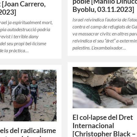
poble [Manlio Dinucc
 [Joan Carrero,
Byoblu, 03.11.2023]
2023]
Israel reivindica l’autoria de l’ata
srael ja espiritualment mort,
contra el camp de refugiats de G
òpia autodestrucció podria
va massacrar civils: en altres par
evist i terrible dany
reivindica el seu “dret” a extermin
 del seu propi bel·licisme
palestins. L’exambaixador…
 de la pràctica…
El col·lapse del Dret
Internacional
rels del radicalisme
[Christopher Black –