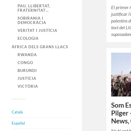
PAU, LLIBERTAT,
El primer
FRATERNITAT…
justificar l
SOBIRANIA I
palestins 
DEMOCRÀCIA
text del Ll
VERITAT I JUSTÍCIA
suposadam
ECOLOGIA
ÀFRICA DELS GRANS LLACS
RWANDA
CONGO
BURUNDI
JUSTÍCIA
VICTÒRIA
Som Es
Pilger
Català
News, 
Español
No hi pot 