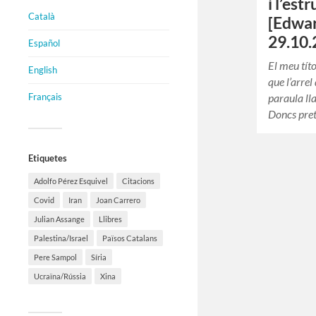
i l’est
Català
[Edwar
29.10.
Español
El meu tít
English
que l’arrel
paraula lla
Français
Doncs pre
Etiquetes
Adolfo Pérez Esquivel
Citacions
Covid
Iran
Joan Carrero
Julian Assange
Llibres
Palestina/Israel
Països Catalans
Pere Sampol
Síria
Ucraïna/Rússia
Xina