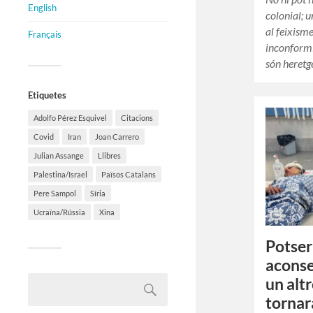
English
colonial; u
al feixisme
Français
inconformi
són heretg
Etiquetes
Adolfo Pérez Esquivel
Citacions
Covid
Iran
Joan Carrero
Julian Assange
Llibres
Palestina/Israel
Països Catalans
Pere Sampol
Síria
Ucraïna/Rússia
Xina
Potser
aconse
un alt
tornar