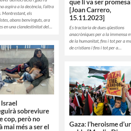
que li va ser promesa
na aspira a la decència, l’altra
[Joan Carrero,
. Mentrestant, els
15.11.2023]
stes, abans benvinguts, ara
es en una clandestinitat del…
Es tractaria de dues qüestions
anacròniques per a la immensa 
de la humanitat, fins i tot per a m
de cristians i fins i tot per a…
 Israel
guirà sobreviure
re cop, però no
Gaza: l’heroisme d’u
à mai més a ser el