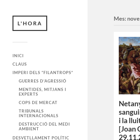
Mes:
nove
L'HORA
INICI
CLAUS
IMPERI DELS “FILANTROPS”
GUERRES D’AGRESSIÓ
MENTIDES, MITJANS I
EXPERTS
Netany
COPS DE MERCAT
sangui
TRIBUNALS
INTERNACIONALS
i la ll
DESTRUCCIÓ DEL MEDI
[Joan 
AMBIENT
29.11.
DESVETLLAMENT POLÍTIC