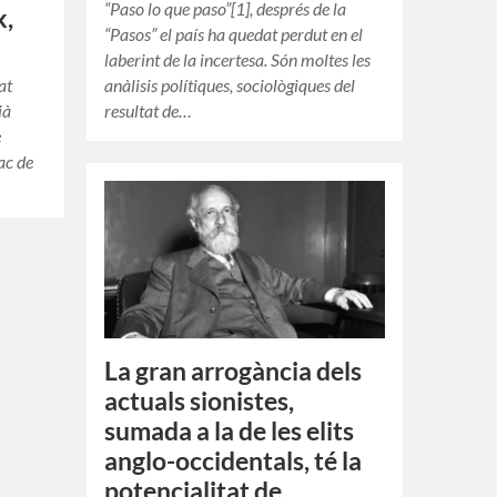
“Paso lo que paso”[1], després de la
k,
“Pasos” el país ha quedat perdut en el
laberint de la incertesa. Són moltes les
at
anàlisis polítiques, sociològiques del
ià
resultat de…
e
tac de
La gran arrogància dels
actuals sionistes,
sumada a la de les elits
anglo-occidentals, té la
potencialitat de