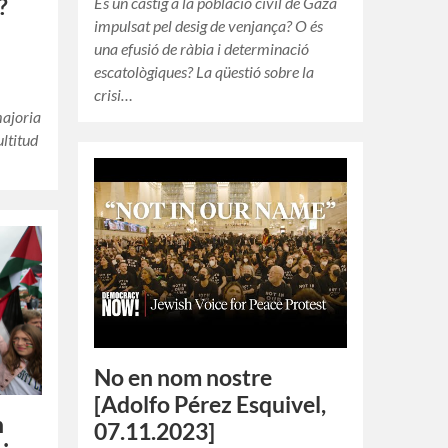
És un càstig a la població civil de Gaza
?
impulsat pel desig de venjança? O és
una efusió de ràbia i determinació
escatològiques? La qüestió sobre la
crisi…
majoria
ultitud
No en nom nostre
[Adolfo Pérez Esquivel,
n
07.11.2023]