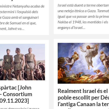
Israel està duent a terme oberta
 ministre Netanyahu acaba de
una neteja ètnica a Gaza. Tanmat
’extermini i l’expulsió dels
igual que va passar amb la prime
de Gaza amb el sanguinari
Nakba el 1948, les mentides i els
ibre de Samuel en el que,
enganys d’Israel…
ent, Jahvè va…
pàrtac [John
Realment Israel és el
 – Consortium
poble escollit per Déu
09.11.2023]
l’antiga Canaan la te
haver democràcia i guerra