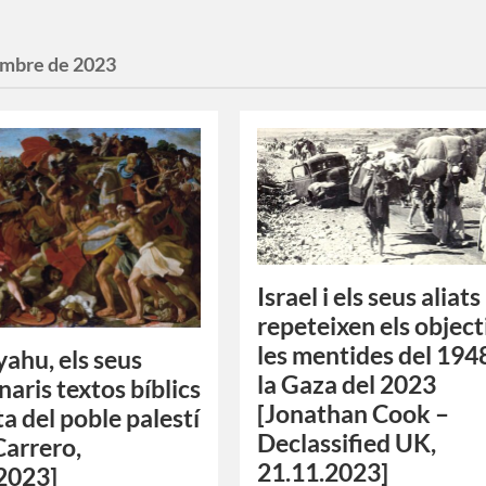
mbre de 2023
Israel i els seus aliats
repeteixen els objecti
les mentides del 194
ahu, els seus
la Gaza del 2023
naris textos bíblics
[Jonathan Cook –
uita del poble palestí
Declassified UK,
Carrero,
21.11.2023]
2023]