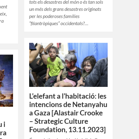
tots els desastres del món o és tan sols
ment
un més dels grans desastres originats
eix,
per les poderoses famílies
ra
“filantròpiques” occidentals?…
L’elefant a l’habitació: les
intencions de Netanyahu
a Gaza [Alastair Crooke
– Strategic Culture
 i
Foundation, 13.11.2023]
rra