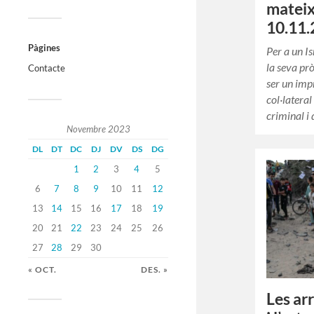
mateix
10.11.
Pàgines
Per a un I
la seva pr
Contacte
ser un impr
col·lateral
criminal i
Novembre 2023
DL
DT
DC
DJ
DV
DS
DG
1
2
3
4
5
6
7
8
9
10
11
12
13
14
15
16
17
18
19
20
21
22
23
24
25
26
27
28
29
30
« OCT.
DES. »
Les ar