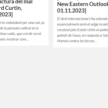
ructura del mal
New Eastern Outloo
d Curtin,
01.11.2023]
2023]
El dret internacional s’ha esfondr
ol és redundant per una raó, ja
essencialment amb el setge israel
 de la paraula radical és la
recolzat pels Estats Units al pobl
tina radix, que vol dir arrel.
palestí de Gaza, en resposta a l’a
tenc mostrar com…
Hamàs contra les forces…