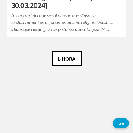
30.03.2024]
Al contrari del que se sol pensar, que s’inspira
exclusivament en el fonamentalisme religiós, Daesh és
abans que res un grup de pistolers a sou Tot just 24…
Català
L-HORA
Español
English
Etiquetes
Tags
Adolfo
Pérez
Esquivel