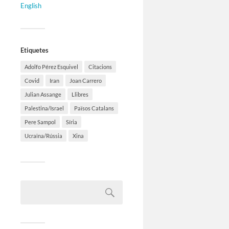
English
Etiquetes
Adolfo Pérez Esquivel
Citacions
Covid
Iran
Joan Carrero
Julian Assange
Llibres
Palestina/Israel
Països Catalans
Pere Sampol
Síria
Ucraïna/Rússia
Xina