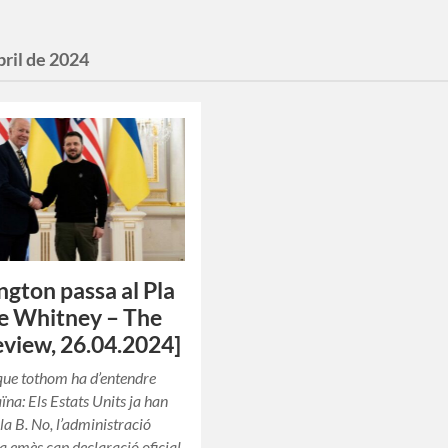
bril de 2024
gton passa al Pla
e Whitney – The
view, 26.04.2024]
 que tothom ha d’entendre
ïna: Els Estats Units ja han
la B. No, l’administració
a emès cap declaració oficial