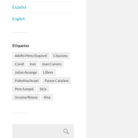
Español
English
Etiquetes
Adolfo Pérez Esquivel
Citacions
Covid
Iran
Joan Carrero
Julian Assange
Llibres
Palestina/Israel
Països Catalans
Pere Sampol
Síria
Ucraïna/Rússia
Xina