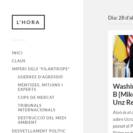
Dia:
28 d'a
L'HORA
INICI
CLAUS
IMPERI DELS “FILANTROPS”
GUERRES D’AGRESSIÓ
Washin
MENTIDES, MITJANS I
EXPERTS
B [Mik
COPS DE MERCAT
Unz Re
TRIBUNALS
INTERNACIONALS
Això és el
DESTRUCCIÓ DEL MEDI
sobre Ucra
AMBIENT
passat al P
DESVETLLAMENT POLÍTIC
Biden no h