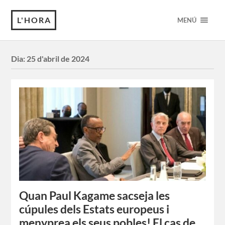
L'HORA
MENÚ
Dia:
25 d'abril de 2024
Quan Paul Kagame sacseja les
cúpules dels Estats europeus i
menyprea els seus pobles! El cas de