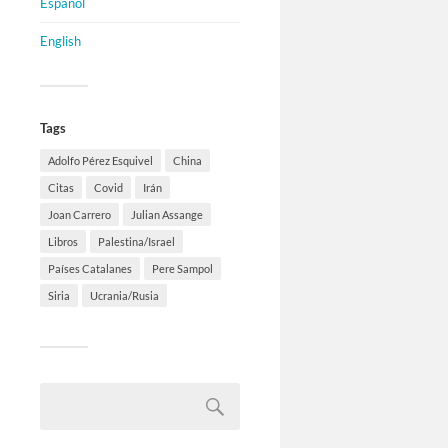
Español
English
Tags
Adolfo Pérez Esquivel
China
Citas
Covid
Irán
Joan Carrero
Julian Assange
Libros
Palestina/Israel
Países Catalanes
Pere Sampol
Siria
Ucrania/Rusia