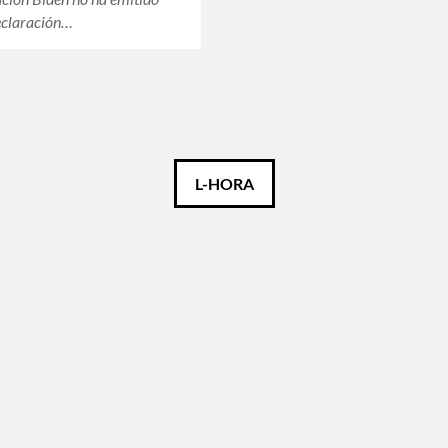
eclaración…
L-HORA