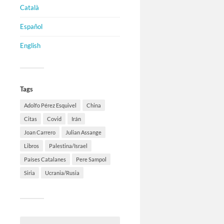
Català
Español
English
Tags
Adolfo Pérez Esquivel
China
Citas
Covid
Irán
Joan Carrero
Julian Assange
Libros
Palestina/Israel
Países Catalanes
Pere Sampol
Siria
Ucrania/Rusia