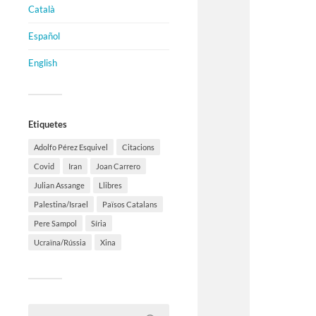
Català
Español
English
Etiquetes
Adolfo Pérez Esquivel
Citacions
Covid
Iran
Joan Carrero
Julian Assange
Llibres
Palestina/Israel
Països Catalans
Pere Sampol
Síria
Ucraïna/Rússia
Xina