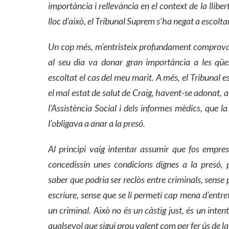
importància i rellevància en el context de la llibe
lloc d’això, el Tribunal Suprem s’ha negat a escoltar
Un cop més, m’entristeix profundament comprovar
a
l seu dia va donar gran importància a les qü
escoltat el cas del meu marit. A més, el Tribunal
el mal estat de salut de Craig, havent-se adonat, a
l’Assistència Social i dels informes mèdics, que la 
l
‘
obligava a anar a la presó.
Al principi vaig intentar assumir que fos empre
concedissin unes condicions dignes a la presó,
saber que podria ser reclòs entre criminals, sense 
escriure, sense que se li permeti cap
mena
d’entre
un criminal. Això no és un càstig just, és un intent
qualsevol que sigui prou valent com per fer ús de la 