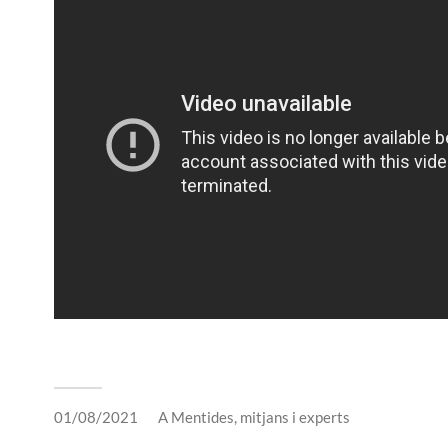
01/08/2021
A
Mentides, mitjans i experts