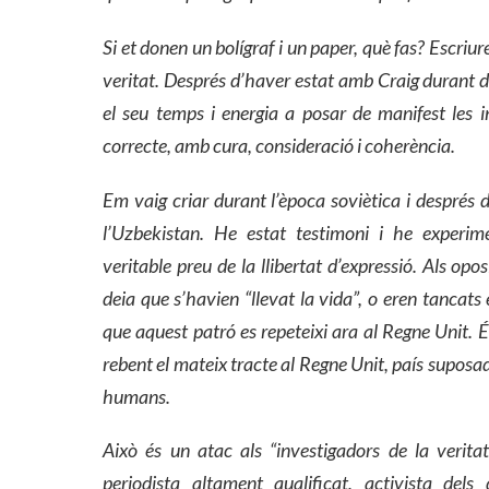
Si et donen un bolígraf i un paper, què fas? Escriu
veritat. Després d’haver estat amb Craig durant 
el seu temps i energia a posar de manifest les in
correcte, amb cura, consideració i coherència.
Em vaig criar durant l’època soviètica i després 
l’
Uzbekistan. He estat testimoni i he experim
veritable preu de la llibertat d’expressió.
A
ls opos
deia que s’havien “
llevat
la vida”, o eren tancats
que aquest patró es repeteixi ara al Regne Unit. 
rebent el mateix tracte al Regne Unit, país supos
humans.
Això és un atac als “investigadors de la veritat
periodista altament qualificat, activista del