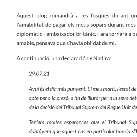
Aquest blog romandrà a les fosques durant un
l’amabilitat de pagar els meus sopars durant més
diplomàtic i ambaixador britànic, i ara tornarà a 
amable, pensava que s’havia oblidat de mi.
A continuació, una declaració de Nadira:
29.07.21
Avui és el dia més punyent. El meu marit, l’estat de
apte per a la presó, s’ha de lliurar per a la seva d
de la decisió de
l
Tribunal Suprem del Regne Unit de 
Teníem moltes esperances que el Tribunal Su
dubtàvem que aquest cas en particular hauria d’