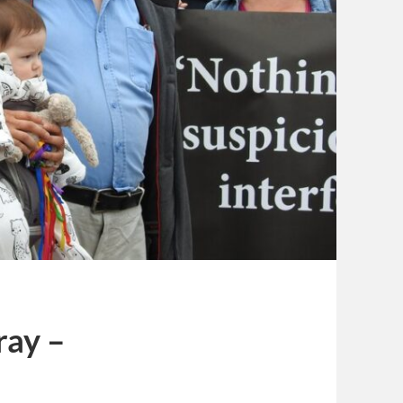
ray –