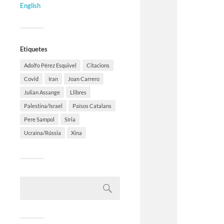
English
Etiquetes
Adolfo Pérez Esquivel
Citacions
Covid
Iran
Joan Carrero
Julian Assange
Llibres
Palestina/Israel
Països Catalans
Pere Sampol
Síria
Ucraïna/Rússia
Xina