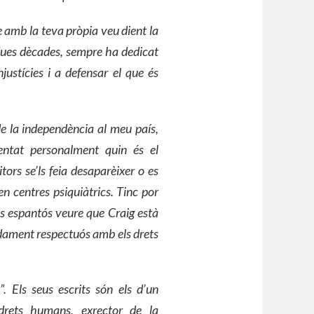
re amb la teva pròpia veu dient la
dues dècades, sempre ha dedicat
justícies i a defensar el que és
de la independència al meu país,
entat personalment quin és el
itors
se’ls feia
desaparè
ixer
o es
 en
centres psiquiàtrics
. Tinc por
És espantós veure que Craig està
adament respectuós amb els drets
”. Els seus escrits són els d’un
s drets humans, exrector de la