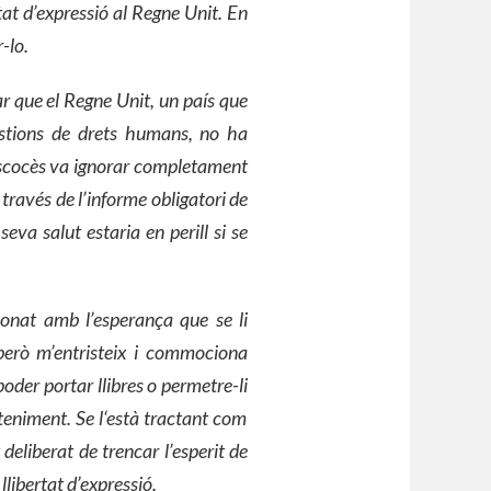
rtat d’expressió al Regne Unit. En
-lo.
 que el Regne Unit, un país que
estions de drets humans, no ha
 escocès va ignorar completament
 través de l’informe obligatori de
seva salut estaria en perill si se
sonat amb l’esperança que se li
 però m’entristeix i commociona
poder portar llibres o permetre
-li
teniment. Se l
‘
està tractant com
 deliberat de trencar l’esperit de
llibertat d’expressió.