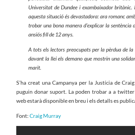
Universitat de Dundee i exambaixador britànic. P
aquesta situació és devastadora:
a
ra
romanc
amb 
trobar una bona manera d’explicar la sentència d
ansiós fill de 12 anys.
A tots els lectors preocupats per la pèrdua de la l
davant la llei els demano que mostrin una solida
marit.
S’ha creat una Campanya per la Justícia de Crai
puguin donar suport. La poden trobar a a twitte
web estarà disponible en breu i els detalls es public
Font:
Craig Murray