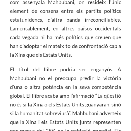
com assenyala Mahbubani, on resideix l’únic
element de consens entre els partits polítics
estatunidencs, d’altra banda irreconciliables.
Lamentablement, en altres països occidentals
cada vegada hi ha més polítics que creuen que
han d’adoptar el mateix to de confrontació cap a
la Xina que els Estats Units.
El títol del llibre podria ser enganyós. A
Mahbubani no el preocupa predir la victòria
d’una o altra potència en la seva competència
global. El llibre acaba amb l’afirmació “La qüestió
no és si la Xina o els Estats Units guanyaran, sinó
si la humanitat sobreviurà”. Mahbubani adverteix
que la Xina i els Estats Units junts representen
poc menys del 25% de la població mundial. Els