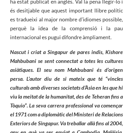
ha estat publicat en anglès. Val la pena llegir-lo i
és desitjable que aquest important llibre polític
es tradueixi al major nombre d’idiomes possible,
perquè la idea de la comprensió i la pau
internacional es pugui difondre àmpliament.
Nascut i criat a Singapur de pares indis, Kishore
Mahbubani se sent connectat a totes les cultures
asiàtiques. El seu nom Mahbubani és d’origen
persa.
L’
autor diu de si mateix que té “vincles
culturals amb diverses societats d’Àsia en les que
hi
viu la meitat de la humanitat, des de Teheran fins a
Tòquio”. La seva carrera professional va començar
e
l
1971 com a diplomàtic del Ministeri de Relacions
Exteriors de Singapur. Va treballar allà fins a
l
2004,
any en què va ser enviat a Cambodja, Malàisia,