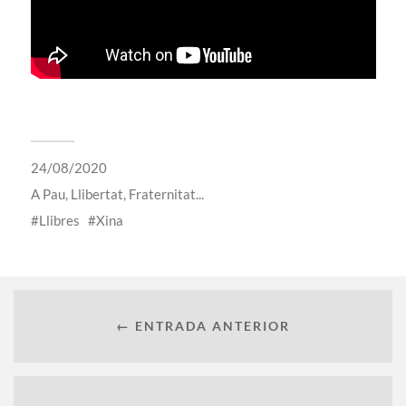
24/08/2020
A
Pau, Llibertat, Fraternitat...
Llibres
Xina
← ENTRADA ANTERIOR