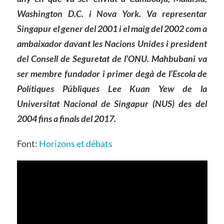
Washington D.C. i Nova York. Va representar
Singapur
e
l gener de
l
2001 i
el
maig de
l
2002 com a
ambaixador davant les Nacions Unides i president
del Consell de Seguretat de l’ONU. Mahbubani va
ser membre fundador i primer degà de l’Escola de
Polítiques Públiques Lee Kuan Yew de la
Universitat Nacional de Singapur (NUS) des de
l
2004 fins a finals de
l
2017.
Font:
Horizons et débats