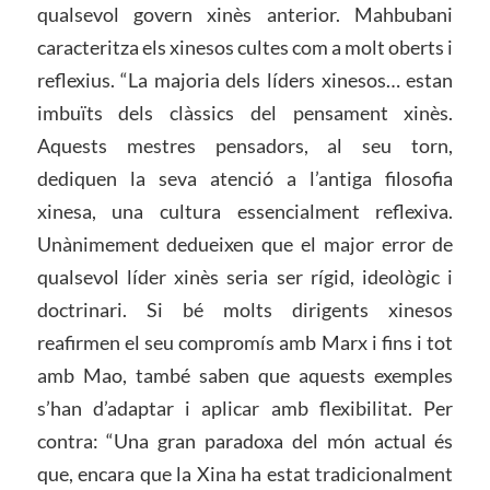
qualsevol govern xinès anterior. Mahbubani
caracteritza els xinesos cultes com a molt oberts i
reflexius. “La majoria dels líders xinesos… estan
imbuïts dels clàssics del pensament xinès.
Aquests mestres pensadors, al seu torn,
dediquen la seva atenció a l’antiga filosofia
xinesa, una cultura essencialment reflexiva.
Unànimement dedueixen que el major error de
qualsevol líder xinès seria ser rígid, ideològic i
doctrinari. Si bé molts dirigents xinesos
reafirmen el seu compromís amb Marx i fins i tot
amb Mao, també saben que aquests exemples
s’han d’adaptar i aplicar amb flexibilitat. Per
contra: “Una gran paradoxa del món actual és
que, encara que la Xina ha estat tradicionalment