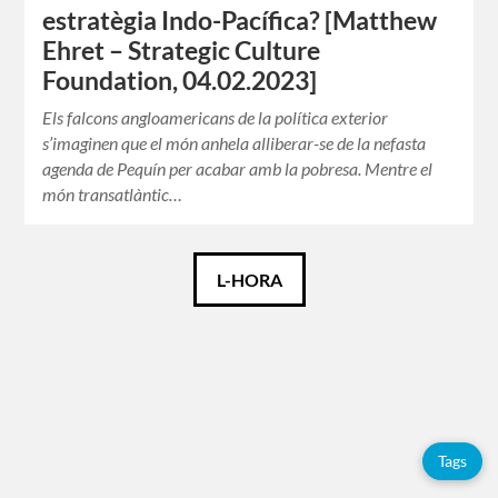
estratègia Indo-Pacífica? [Matthew
Ehret – Strategic Culture
Foundation, 04.02.2023]
Els falcons angloamericans de la política exterior
s’imaginen que el món anhela alliberar-se de la nefasta
agenda de Pequín per acabar amb la pobresa. Mentre el
món transatlàntic…
Català
L-HORA
Español
English
Tags
Etiquetes