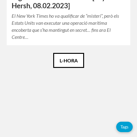
Hersh, 08.02.2023]
El New York Times ho va qualificar de “misteri”, però els
Estats Units van executar una operació marítima
encoberta que s’ha mantingut en secret… fins ara El
Centre…
Català
L-HORA
Español
English
Etiquetes
Tags
Adolfo
Pérez
Esquivel