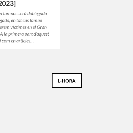
2023]
ia tampoc serà doblegada
gada, en tot cas també
serem víctimes en el Gran
A la primera part d’aquest
xí com en articles…
L-HORA