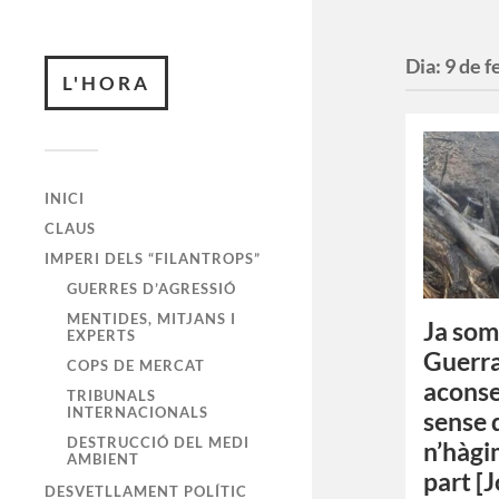
Dia:
9 de f
L'HORA
INICI
CLAUS
IMPERI DELS “FILANTROPS”
GUERRES D’AGRESSIÓ
MENTIDES, MITJANS I
Ja som
EXPERTS
Guerra
COPS DE MERCAT
aconse
TRIBUNALS
INTERNACIONALS
sense 
DESTRUCCIÓ DEL MEDI
n’hàgi
AMBIENT
part [
DESVETLLAMENT POLÍTIC