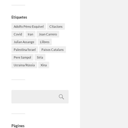
Etiquetes
Adolfo Pérez Esquivel
Citacions
Covid
Iran
Joan Carrero
Julian Assange
Llibres
Palestina/Israel
Països Catalans
Pere Sampol
Síria
Ucraïna/Rússia
Xina
Pàgines