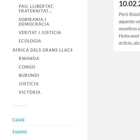
10.02.
PAU, LLIBERTAT,
FRATERNITAT…
Però Rúss
SOBIRANIA I
aquesta ve
DEMOCRÀCIA
nosaltres 
VERITAT I JUSTÍCIA
Holocaust 
ECOLOGIA
article, ai
ÀFRICA DELS GRANS LLACS
RWANDA
CONGO
BURUNDI
JUSTÍCIA
VICTÒRIA
Català
Español