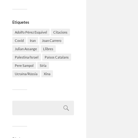
Etiquetes
Adolfo Pérez Esquivel
Citacions
Covid
Iran
Joan Carrero
Julian Assange
Llibres
Palestina/Israel
Països Catalans
Pere Sampol
Síria
Ucraïna/Rússia
Xina