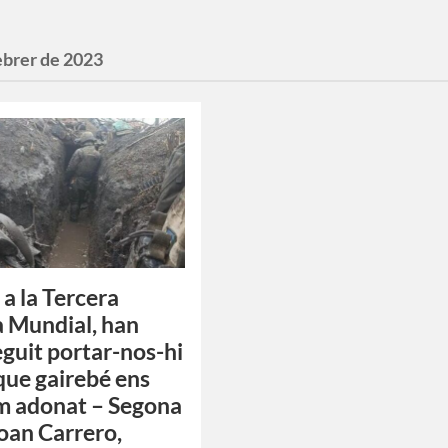
ebrer de 2023
 a la Tercera
 Mundial, han
guit portar-nos-hi
que gairebé ens
m adonat – Segona
Joan Carrero,