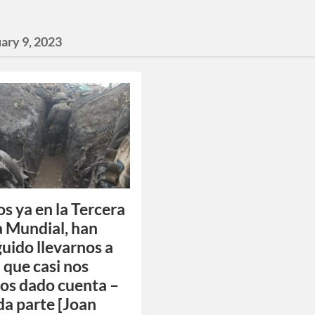
ary 9, 2023
s ya en la Tercera
 Mundial, han
uido llevarnos a
n que casi nos
os dado cuenta –
a parte [Joan