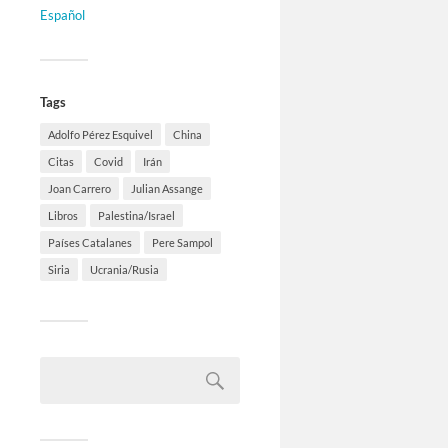
Español
Tags
Adolfo Pérez Esquivel
China
Citas
Covid
Irán
Joan Carrero
Julian Assange
Libros
Palestina/Israel
Países Catalanes
Pere Sampol
Siria
Ucrania/Rusia