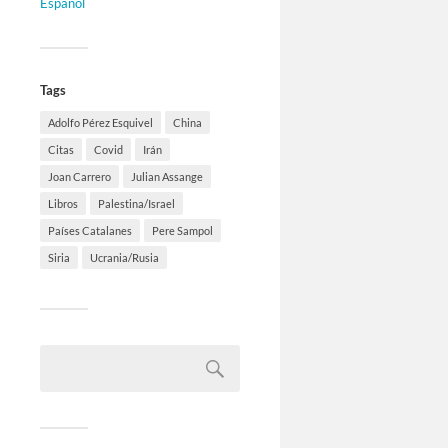
Español
Tags
Adolfo Pérez Esquivel
China
Citas
Covid
Irán
Joan Carrero
Julian Assange
Libros
Palestina/Israel
Países Catalanes
Pere Sampol
Siria
Ucrania/Rusia