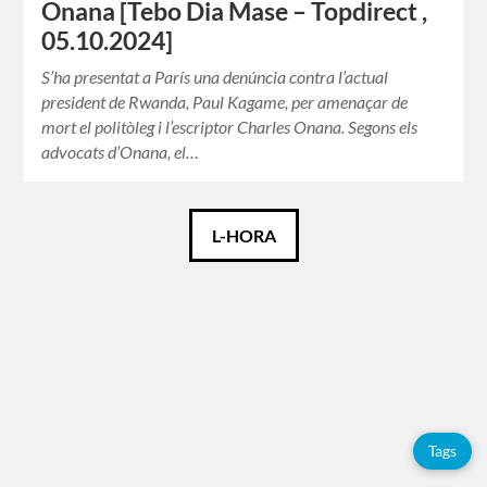
Onana [Tebo Dia Mase – Topdirect ,
05.10.2024]
S’ha presentat a París una denúncia contra l’actual
president de Rwanda, Paul Kagame, per amenaçar de
mort el politòleg i l’escriptor Charles Onana. Segons els
advocats d’Onana, el…
Català
L-HORA
Español
Français
Etiquetes
Tags
Adolfo