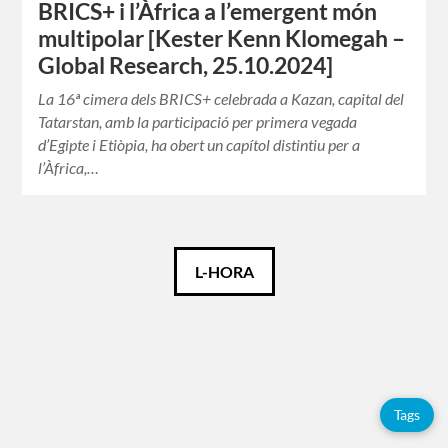
BRICS+ i l’Àfrica a l’emergent món
multipolar [Kester Kenn Klomegah –
Global Research, 25.10.2024]
La 16ª cimera dels BRICS+ celebrada a Kazan, capital del
Tatarstan, amb la participació per primera vegada
d’Egipte i Etiòpia, ha obert un capítol distintiu per a
l’Àfrica,…
Català
L-HORA
Etiquetes
Adolfo
Tags
Pérez
Esquivel