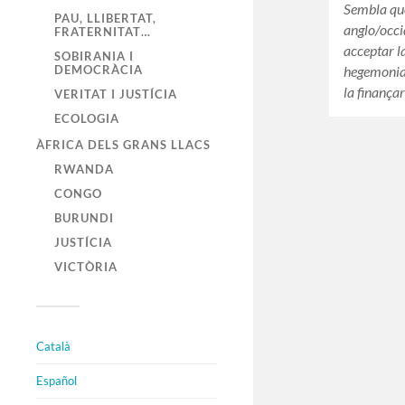
Sembla que
PAU, LLIBERTAT,
anglo/occi
FRATERNITAT…
acceptar l
SOBIRANIA I
hegemonia 
DEMOCRÀCIA
la finançar
VERITAT I JUSTÍCIA
ECOLOGIA
ÀFRICA DELS GRANS LLACS
RWANDA
CONGO
BURUNDI
JUSTÍCIA
VICTÒRIA
Català
Español