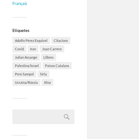
Français
Etiquetes
Adolfo Pérez Esquivel
Citacions
Covid
Iran
Joan Carrero
Julian Assange
Llibres
Palestina/Israel
Països Catalans
Pere Sampol
Síria
Ucraïna/Rússia
Xina