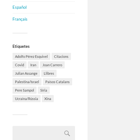
Español
Français
Etiquetes
Adolfo Pérez Esquivel
Citacions
Covid
Iran
Joan Carrero
Julian Assange
Llibres
Palestina/Israel
Països Catalans
Pere Sampol
Síria
Ucraïna/Rússia
Xina