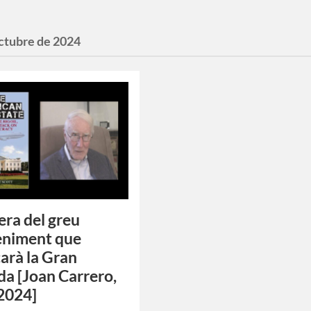
octubre de 2024
era del greu
eniment que
carà la Gran
da [Joan Carrero,
2024]