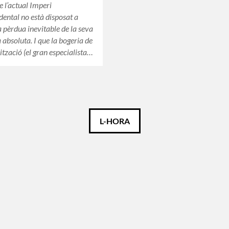
 l’actual Imperi
dental no està disposat a
a pèrdua inevitable de la seva
absoluta. I que la bogeria de
ització (el gran especialista…
L-HORA