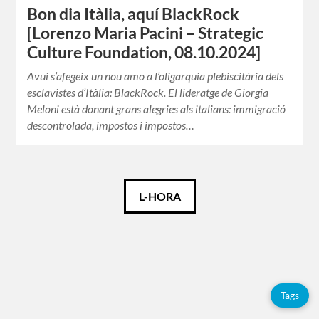
Bon dia Itàlia, aquí BlackRock
[Lorenzo Maria Pacini – Strategic
Culture Foundation, 08.10.2024]
Avui s’afegeix un nou amo a l’oligarquia plebiscitària dels
esclavistes d’Itàlia: BlackRock. El lideratge de Giorgia
Meloni està donant grans alegries als italians: immigració
descontrolada, impostos i impostos…
Català
L-HORA
Etiquetes
Adolfo
Tags
Pérez
Esquivel