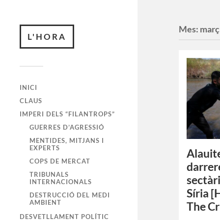
Mes:
març
L'HORA
INICI
CLAUS
IMPERI DELS “FILANTROPS”
GUERRES D’AGRESSIÓ
MENTIDES, MITJANS I
EXPERTS
Alauite
COPS DE MERCAT
darrer
TRIBUNALS
sectàr
INTERNACIONALS
Síria 
DESTRUCCIÓ DEL MEDI
AMBIENT
The Cr
DESVETLLAMENT POLÍTIC