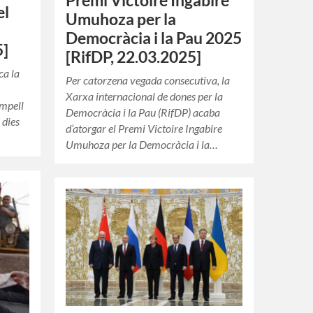
Premi Victoire Ingabire
el
Umuhoza per la
Democràcia i la Pau 2025
5]
[RifDP, 22.03.2025]
ca la
Per catorzena vegada consecutiva, la
Xarxa internacional de dones per la
ampell
Democràcia i la Pau (RifDP) acaba
 dies
d’atorgar el Premi Victoire Ingabire
Umuhoza per la Democràcia i la…