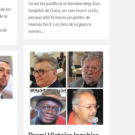
Israel ha justificat el bombardeig d’un
de les
hospital de Gaza, on van morir civils,
e la
perquè allà hi havia un polític de
Hamàs ferit. Les lleis de la guerra
a de
només…