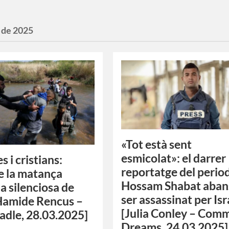
 de 2025
«Tot està sent
esmicolat»: el darrer
s i cristians:
reportatge del perio
e la matança
Hossam Shabat aban
ia silenciosa de
ser assassinat per Isr
[Hamide Rencus –
[Julia Conley – Com
adle, 28.03.2025]
Dreams, 24.03.2025]