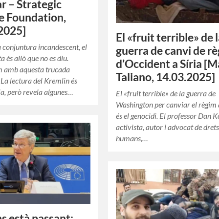
r – Strategic
e Foundation,
2025]
El «fruit terrible» de 
 conjuntura incandescent, el
guerra de canvi de r
 és allò que no es diu.
d’Occident a Síria [
 amb aquesta trucada
Taliano, 14.03.2025]
 La lectura del Kremlin és
ia, però revela algunes…
El «fruit terrible» de la guerra de
Washington per canviar el règim 
és el genocidi. El professor Dan K
activista, autor i advocat de dret
humans,…
s està passant: