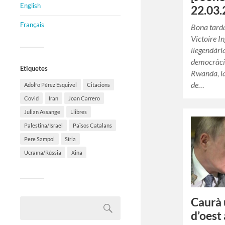
English
22.03.
Français
Bona tard
Victoire I
llegendària
democràcia,
Etiquetes
Rwanda, la
de…
Adolfo Pérez Esquivel
Citacions
Covid
Iran
Joan Carrero
Julian Assange
Llibres
Palestina/Israel
Països Catalans
Pere Sampol
Síria
Ucraïna/Rússia
Xina
Caurà 
d’oest