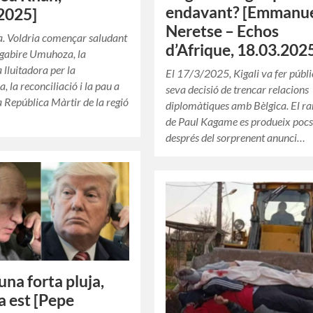
endavant? [Emmanu
2025]
Neretse – Echos
a. Voldria començar saludant
d’Afrique, 18.03.202
ngabire Umuhoza, la
 lluitadora per la
El 17/3/2025, Kigali va fer públi
 la reconciliació i la pau a
seva decisió de trencar relacions
 República Màrtir de la regió
diplomàtiques amb Bèlgica. El r
de Paul Kagame es produeix pocs
després del sorprenent anunci…
una forta pluja,
 a est [Pepe