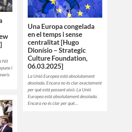
a
Una Europa congelada
en el temps i sense
rew
centralitat [Hugo
]
Dionísio – Strategic
Culture Foundation,
a Nit
06.03.2025]
mpune i
onaris
La Unió Europea està absolutament
desolada. Encara no és clar exactament
per què està passant això. La Unió
Europea està absolutament desolada.
Encara no és clar per què…