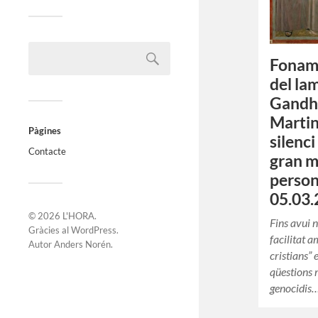
Foname
del la
Gandhi
Martin
Pàgines
silenci
Contacte
gran m
person
05.03.
© 2026
L'HORA
.
Fins avui 
Gràcies al
WordPress
.
facilitat 
Autor
Anders Norén
.
cristians” 
qüestions 
genocidis