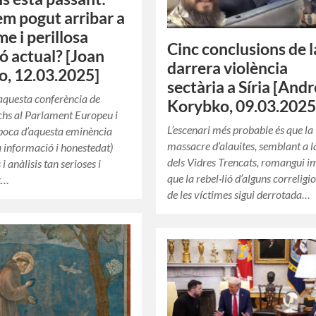
m pogut arribar a
me i perillosa
Cinc conclusions de l
ió actual? [Joan
darrera violència
o, 12.03.2025]
sectària a Síria [And
aquesta conferència de
Korybko, 09.03.2025
chs al Parlament Europeu i
L’escenari més probable és que la
 boca d’aquesta eminència
massacre d’alauites, semblant a l
 informació i honestedat)
dels Vidres Trencats, romangui i
i anàlisis tan serioses i
que la rebel·lió d’alguns correligi
t…
de les víctimes sigui derrotada…