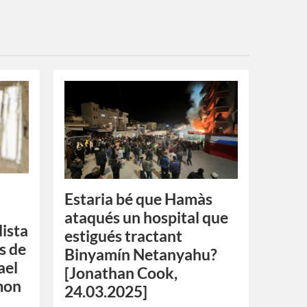
Estaria bé que Hamàs
ataqués un hospital que
dista
estigués tractant
s de
Binyamín Netanyahu?
ael
[Jonathan Cook,
mon
24.03.2025]