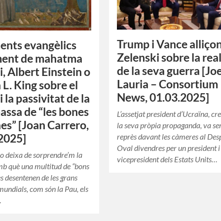
Trump i Vance alliço
nts evangèlics
Zelenski sobre la real
ment de mahatma
de la seva guerra [Jo
, Albert Einstein o
Lauria – Consortium
 L. King sobre el
News, 01.03.2025]
 i la passivitat de la
assa de “les bones
L’assetjat president d’Ucraïna, cr
es” [Joan Carrero,
la seva pròpia propaganda, va se
reprès davant les càmeres al Des
2025]
Oval divendres per un president i
no deixa de sorprendre’m la
vicepresident dels Estats Units…
amb què una multitud de “bons
es desentenen de les grans
mundials, com són la Pau, els
…