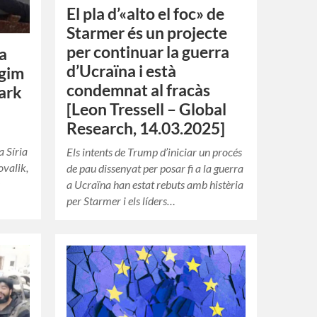
El pla d’«alto el foc» de
Starmer és un projecte
per continuar la guerra
la
d’Ucraïna i està
ègim
condemnat al fracàs
Mark
[Leon Tressell – Global
Research, 14.03.2025]
a Síria
Els intents de Trump d’iniciar un procés
ovalik,
de pau dissenyat per posar fi a la guerra
s
a Ucraïna han estat rebuts amb histèria
per Starmer i els líders…