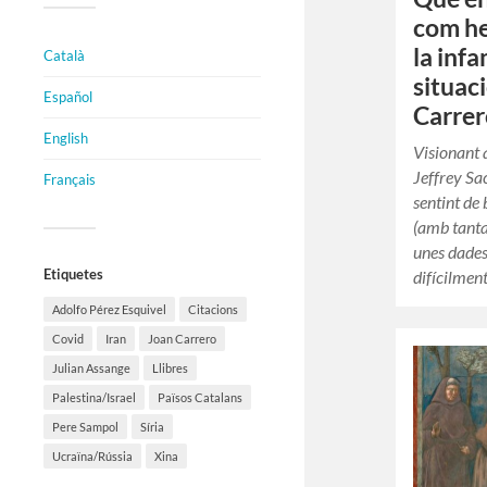
com he
la infa
Català
situac
Español
Carrer
English
Visionant 
Jeffrey Sa
Français
sentint de
(amb tanta
unes dades 
Etiquetes
difícilmen
Adolfo Pérez Esquivel
Citacions
Covid
Iran
Joan Carrero
Julian Assange
Llibres
Palestina/Israel
Països Catalans
Pere Sampol
Síria
Ucraïna/Rússia
Xina