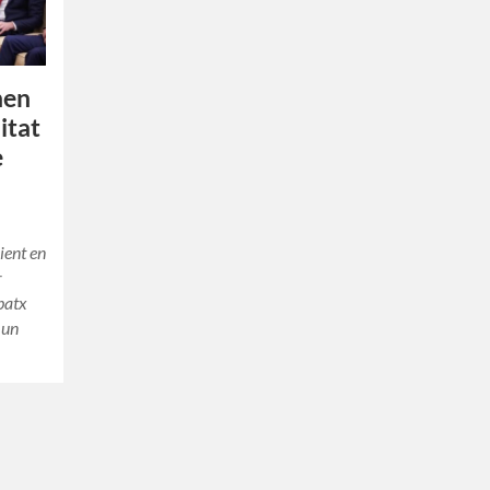
nen
itat
e
eient en
r
patx
 un