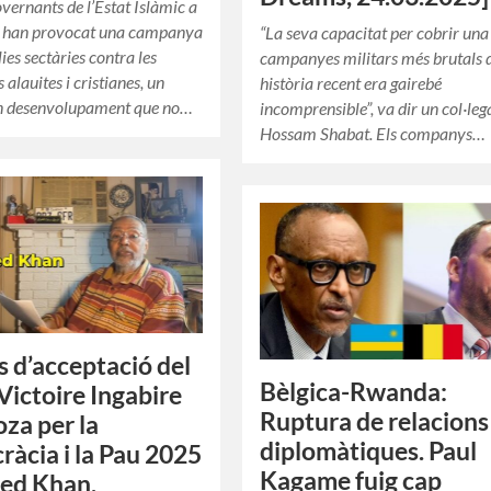
overnants de l’Estat Islàmic a
S) han provocat una campanya
“La seva capacitat per cobrir una 
ies sectàries contra les
campanyes militars més brutals d
alauites i cristianes, un
història recent era gairebé
en desenvolupament que no…
incomprensible”, va dir un col·leg
Hossam Shabat. Els companys…
s d’acceptació del
Bèlgica-Rwanda:
Victoire Ingabire
Ruptura de relacions
za per la
diplomàtiques. Paul
àcia i la Pau 2025
Kagame fuig cap
ed Khan,