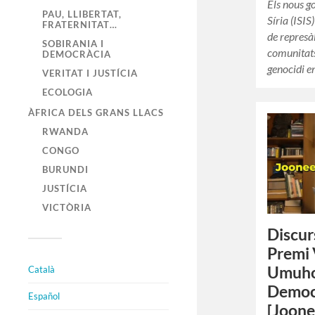
Els nous g
PAU, LLIBERTAT,
Síria (ISI
FRATERNITAT…
de represàl
SOBIRANIA I
comunitats 
DEMOCRÀCIA
genocidi 
VERITAT I JUSTÍCIA
ECOLOGIA
ÀFRICA DELS GRANS LLACS
RWANDA
CONGO
BURUNDI
JUSTÍCIA
VICTÒRIA
Discur
Premi 
Umuho
Català
Democr
Español
[Joone