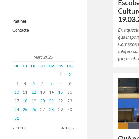
Escoba
Cultur
19.03.
Pàgines
En aquesta
Contacte
que importa
Comencem
telefònica.
Març 2025
força sòbr
DL
DT
DC
DJ
DV
DS
DG
1
2
3
4
5
6
7
8
9
10
11
12
13
14
15
16
17
18
19
20
21
22
23
24
25
26
27
28
29
30
31
« FEBR.
ABR. »
Què en