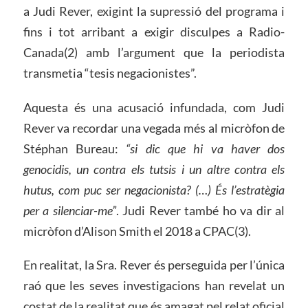
a Judi Rever, exigint la supressió del programa i
fins i tot arribant a exigir disculpes a Radio-
Canada(2) amb l’argument que la periodista
transmetia “tesis negacionistes”.
Aquesta és una acusació infundada, com Judi
Rever va recordar una vegada més al micròfon de
Stéphan Bureau:
“si dic que hi va haver dos
genocidis, un contra els tutsis i un altre contra els
hutus, com puc ser negacionista? (…) És l’estratègia
per a silenciar-me”
. Judi Rever també ho va dir al
micròfon d’Alison Smith el 2018 a CPAC(3).
En realitat, la Sra. Rever és perseguida per l’única
raó que les seves investigacions han revelat un
costat de la realitat que és amagat pel relat oficial