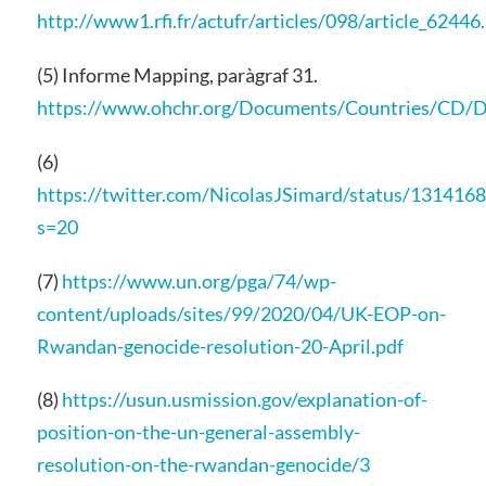
http://www1.rfi.fr/actufr/articles/098/article_62446
(5) Informe Mapping, paràgraf 31.
https://www.ohchr.org/Documents/Countries/C
(6)
https://twitter.com/NicolasJSimard/status/13141
s=20
(7)
https://www.un.org/pga/74/wp-
content/uploads/sites/99/2020/04/UK-EOP-on-
Rwandan-genocide-resolution-20-April.pdf
(8)
https://usun.usmission.gov/explanation-of-
position-on-the-un-general-assembly-
resolution-on-the-rwandan-genocide/3