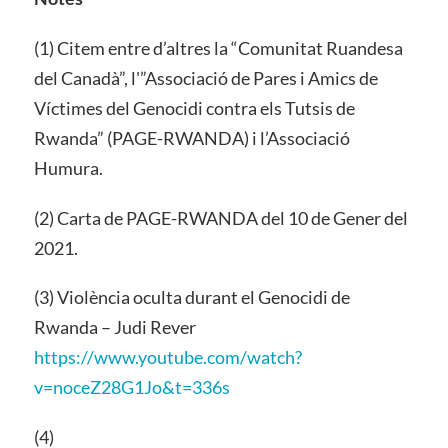
(1) Citem entre d’altres la “Comunitat Ruandesa
del Canadà”, l'”Associació de Pares i Amics de
Víctimes del Genocidi contra els Tutsis de
Rwanda” (PAGE-RWANDA) i l’Associació
Humura.
(2) Carta de PAGE-RWANDA del 10 de Gener del
2021.
(3) Violència oculta durant el Genocidi de
Rwanda – Judi Rever
https://www.youtube.com/watch?
v=noceZ28G1Jo&t=336s
(4)