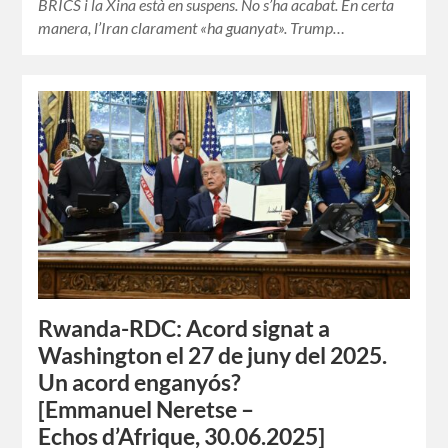
BRICS i la Xina està en suspens. No s’ha acabat. En certa
manera, l’Iran clarament «ha guanyat». Trump…
Rwanda-RDC: Acord signat a
Washington el 27 de juny del 2025.
Un acord enganyós?
[Emmanuel Neretse –
Echos d’Afrique, 30.06.2025]