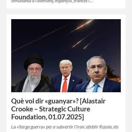
simultània a l’alemany, espanyol, francès i…
Què vol dir «guanyar»? [Alastair
Crooke – Strategic Culture
Foundation, 01.07.2025]
La «llarga guerra» per a subvertir l’Iran, afeblir Rússia, els