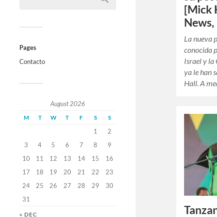
[Mick 
News, 
La nueva p
Pages
conocida p
Israel y l
Contacto
ya le han 
Hall. A m
August 2026
M
T
W
T
F
S
S
1
2
3
4
5
6
7
8
9
10
11
12
13
14
15
16
17
18
19
20
21
22
23
24
25
26
27
28
29
30
31
Tanzani
« DEC