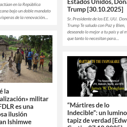
Estados Unidos, Don
actúan en la República
Trump [30.10.2025]
icana bajo un doble mandato
vísperas de la renovación…
Sr. Presidente de los EE. UU. Do
Trump Te saludo con Paz y Bien,
deseando lo mejor a tu país y al
que tanto lo necesitan para…
é la
alización» militar
“Mártires de lo
 FDLR es una
Indecible”: un lumin
osa ilusión
tapiz de verdad [Ed
an Ishimwe