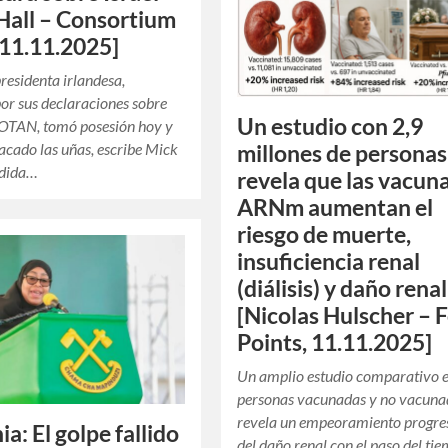
Hall – Consortium
11.11.2025]
residenta irlandesa,
or sus declaraciones sobre
Un estudio con 2,9
a OTAN, tomó posesión hoy y
sacado las uñas, escribe Mick
millones de personas
edida…
revela que las vacun
ARNm aumentan el
riesgo de muerte,
insuficiencia renal
(diálisis) y daño renal
[Nicolas Hulscher – 
Points, 11.11.2025]
Un amplio estudio comparativo 
personas vacunadas y no vacuna
revela un empeoramiento progre
a: El golpe fallido
del daño renal con el paso del ti