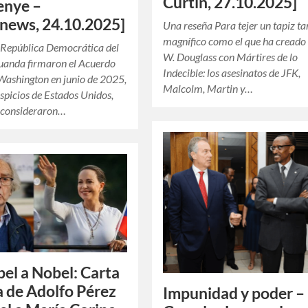
Curtin, 27.10.2025]
enye –
news, 24.10.2025]
Una reseña Para tejer un tapiz ta
magnífico como el que ha cread
 República Democrática del
W. Douglass con Mártires de lo
uanda firmaron el Acuerdo
Indecible: los asesinatos de JFK,
Washington en junio de 2025,
Malcolm, Martin y…
uspicios de Estados Unidos,
 consideraron…
el a Nobel: Carta
a de Adolfo Pérez
Impunidad y poder –