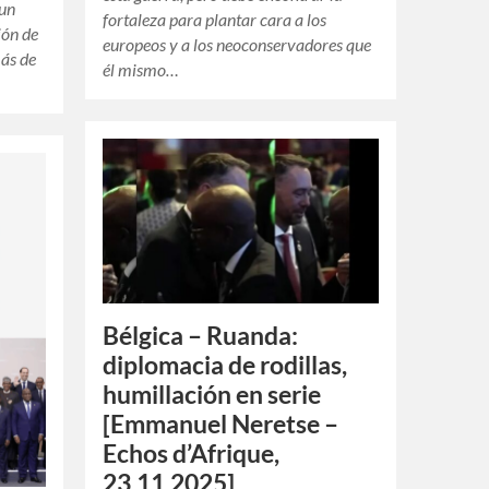
 un
fortaleza para plantar cara a los
ión de
europeos y a los neoconservadores que
más de
él mismo…
Bélgica – Ruanda:
diplomacia de rodillas,
humillación en serie
[Emmanuel Neretse –
Echos d’Afrique,
23.11.2025]