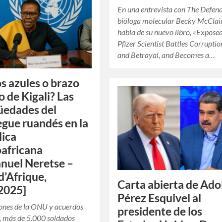
En una entrevista con The Defend
bióloga molecular Becky McClai
habla de su nuevo libro, «Exposed
Pfizer Scientist Battles Corruption
and Betrayal, and Becomes a…
s azules o brazo
 de Kigali? Las
üedades del
egue ruandés en la
ica
africana
nuel Neretse –
d’Afrique,
Carta abierta de Ado
2025]
Pérez Esquivel al
ones de la ONU y acuerdos
presidente de los
s, más de 5.000 soldados