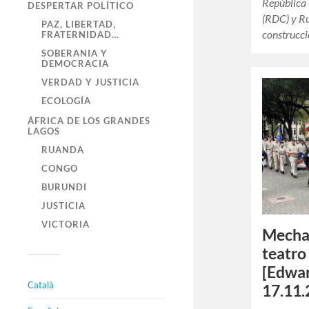
República
DESPERTAR POLÍTICO
(RDC) y Ru
PAZ, LIBERTAD,
construcc
FRATERNIDAD…
SOBERANIA Y
DEMOCRACIA
VERDAD Y JUSTICIA
ECOLOGÍA
ÁFRICA DE LOS GRANDES
LAGOS
RUANDA
CONGO
BURUNDI
JUSTICIA
VICTORIA
Mechan
teatro
[Edwar
Català
17.11.