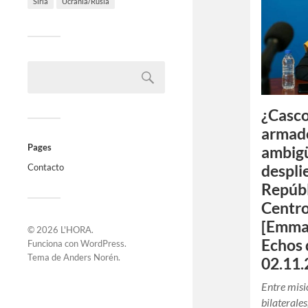
Siria
Ucrania/Rusia
¿Casco
armado
Pages
ambig
despli
Contacto
Repúbl
Centro
[Emma
© 2026
L'HORA
.
Echos 
Funciona con
WordPress
.
Tema de
Anders Norén
.
02.11.
Entre misi
bilaterale