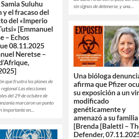
 Samia Suluhu
sin signos de detenerse, y una…
 y el fracaso del
to del «Imperio
Tutsi» [Emmanuel
e – Echos
que 08.11.2025
nuel Neretse –
d’Afrique,
2025]
Una bióloga denunci
ón que frustra los planes de
afirma que Pfizer oc
 regional Las elecciones
su exposición a un vi
ales del 29 de octubre de
modificado
anzania marcaron un punto
genéticamente y
ón importante en…
amenazó a su familia
[Brenda [Baletti – T
Defender, 07.11.202