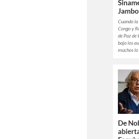
Sinam
Jambo
Cuando la
Congo y R
de Paz de 
bajo los a
muchos lo
De Nob
abiert