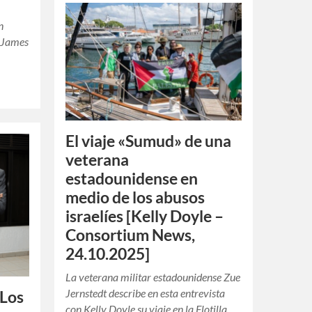
n
o James
El viaje «Sumud» de una
veterana
estadounidense en
medio de los abusos
israelíes [Kelly Doyle –
Consortium News,
24.10.2025]
La veterana militar estadounidense Zue
Jernstedt describe en esta entrevista
 Los
con Kelly Doyle su viaje en la Flotilla