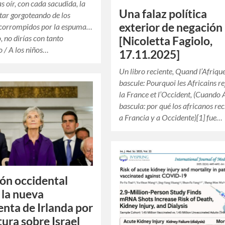
s oír, con cada sacudida, la
Una falaz política
tar gorgoteando de los
exterior de negación
corrompidos por la espuma…
 no dirías con tanto
[Nicoletta Fagiolo,
 / A los niños…
17.11.2025]
Un libro reciente, Quand l’Afriqu
bascule: Pourquoi les Africains re
la France et l’Occident, (Cuando 
bascula: por qué los africanos r
a Francia y a Occidente)[1] fue…
ón occidental
 la nueva
enta de Irlanda por
tura sobre Israel