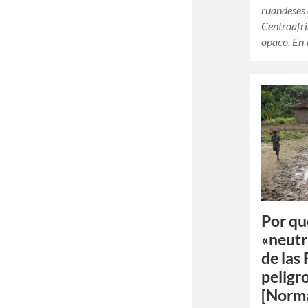
ruandeses 
Centroafr
opaco. En 
Por qu
«neutr
de las
peligr
[Norm