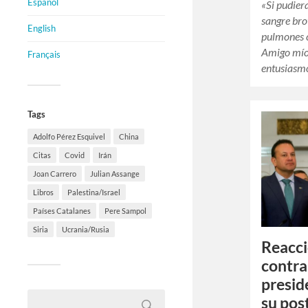
Español
«Si pudiera
sangre bro
English
pulmones 
Amigo mío,
Français
entusiasmo
Tags
Adolfo Pérez Esquivel
China
Citas
Covid
Irán
Joan Carrero
Julian Assange
Libros
Palestina/Israel
Países Catalanes
Pere Sampol
Siria
Ucrania/Rusia
Reacci
contra
presid
su pos