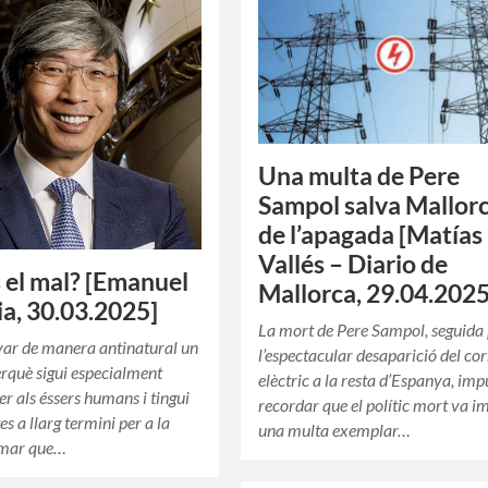
Una multa de Pere
Sampol salva Mallor
de l’apagada [Matías
Vallés – Diario de
 el mal? [Emanuel
Mallorca, 29.04.2025
cia, 30.03.2025]
La mort de Pere Sampol, seguida
yar de manera antinatural un
l’espectacular desaparició del co
rquè sigui especialment
elèctric a la resta d’Espanya, imp
er als éssers humans i tingui
recordar que el polític mort va 
es a llarg termini per a la
una multa exemplar…
irmar que…