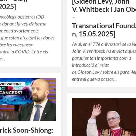
[Gideon Levy, John
2025]
V. Whitbeck i Jan Ob
–
inecòlegs-obstetres (OB-
 donant la veu d’alarma
Transnational Found
gment d’avortaments
n, 15.05.2025]
 que estan afectant les dones
Avui, en el 77è aniversari de la 
bre les «vacunes»
John V. Whitbeck ha enviat aques
ntra la COVID. Entre els
paraules tan importants com a
ue…
introducció al relat
de Gideon Levy sobre els paral·le
entre el que va passar…
trick Soon-Shiong: