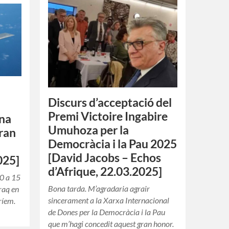
Discurs d’acceptació del
Premi Victoire Ingabire
una
Umuhoza per la
Iran
Democràcia i la Pau 2025
e
[David Jacobs – Echos
025]
d’Afrique, 22.03.2025]
10 a 15
Bona tarda. M’agradaria agrair
Iraq en
sincerament a la Xarxa Internacional
ríem.
de Dones per la Democràcia i la Pau
…
que m’hagi concedit aquest gran honor.