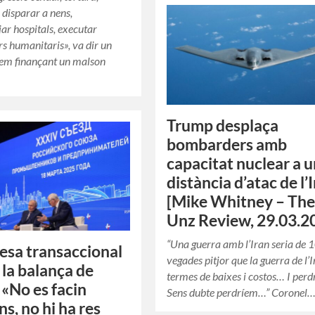
 disparar a nens,
r hospitals, executar
rs humanitaris», va dir un
stem finançant un malson
Trump desplaça
bombarders amb
capacitat nuclear a 
distància d’atac de l’
[Mike Whitney – Th
Unz Review, 29.03.2
“Una guerra amb l’Iran seria de 
lesa transaccional
vegades pitjor que la guerra de l’
 la balança de
termes de baixes i costos… I perd
 «No es facin
Sens dubte perdríem…” Coronel
ons, no hi ha res