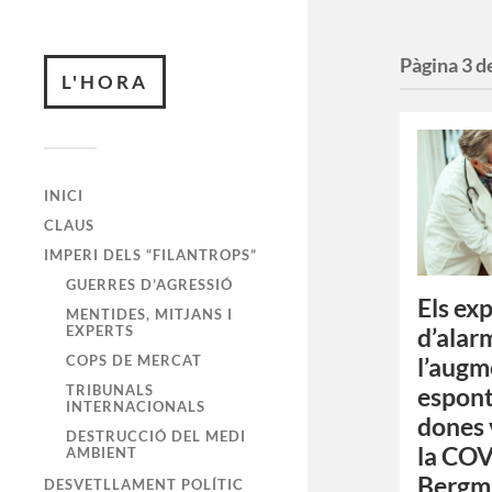
Pàgina 3 d
L'HORA
INICI
CLAUS
IMPERI DELS “FILANTROPS”
GUERRES D’AGRESSIÓ
Els ex
MENTIDES, MITJANS I
EXPERTS
d’alar
COPS DE MERCAT
l’augm
TRIBUNALS
espont
INTERNACIONALS
dones 
DESTRUCCIÓ DEL MEDI
la COV
AMBIENT
Bergma
DESVETLLAMENT POLÍTIC