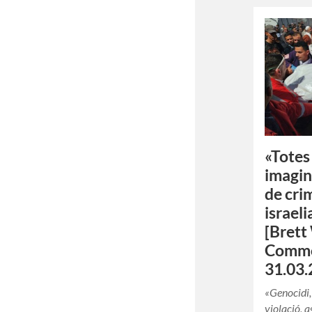
«Totes 
imagina
de cri
israel
[Brett
Commo
31.03.
«Genocidi, 
violació, a