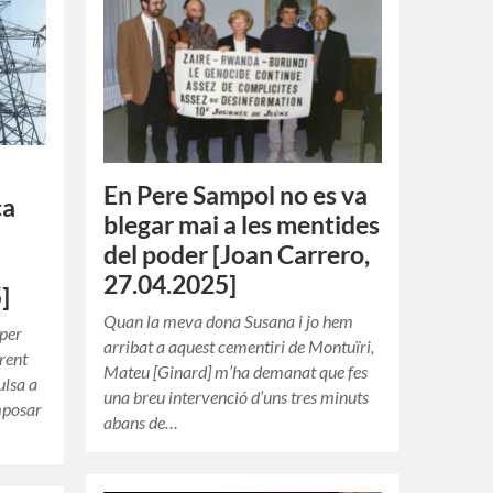
En Pere Sampol no es va
ca
blegar mai a les mentides
del poder [Joan Carrero,
27.04.2025]
]
Quan la meva dona Susana i jo hem
 per
arribat a aquest cementiri de Montuïri,
rrent
Mateu [Ginard] m’ha demanat que fes
ulsa a
una breu intervenció d’uns tres minuts
imposar
abans de…