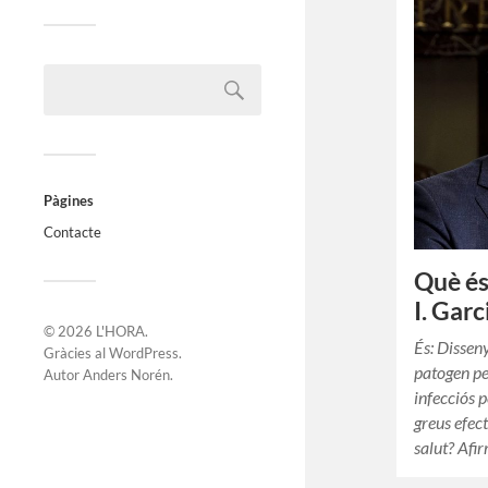
Pàgines
Contacte
Què és
I. Gar
© 2026
L'HORA
.
És: Dissen
Gràcies al
WordPress
.
patogen pe
Autor
Anders Norén
.
infecciós p
greus efect
salut? Af