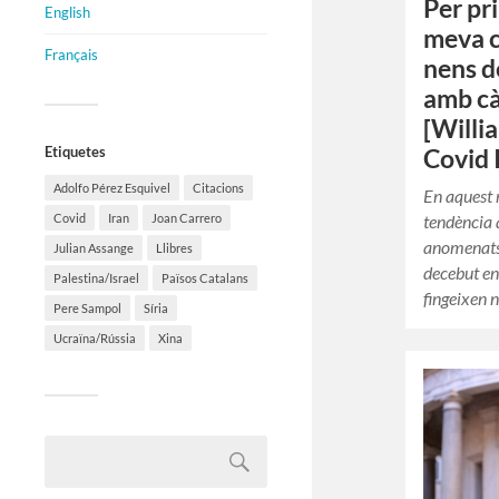
Per pr
English
meva c
Français
nens de
amb cà
[Willi
Etiquetes
Covid 
Adolfo Pérez Esquivel
Citacions
En aquest 
tendència a
Covid
Iran
Joan Carrero
anomenats
Julian Assange
Llibres
decebut en 
Palestina/Israel
Països Catalans
fingeixen 
Pere Sampol
Síria
Ucraïna/Rússia
Xina