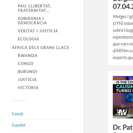
07.04.
PAU, LLIBERTAT,
FRATERNITAT…
Metges i g
SOBIRANIA I
GYN) estan
DEMOCRÀCIA
sobre l’au
VERITAT I JUSTÍCIA
espontanis
ECOLOGIA
que van re
ÀFRICA DELS GRANS LLACS
d’ARNm co
RWANDA
experts q
CONGO
BURUNDI
JUSTÍCIA
VICTÒRIA
Català
Español
Dr. Pa