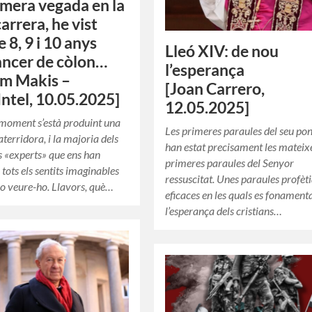
imera vegada en la
arrera, he vist
 8, 9 i 10 anys
Lleó XIV: de nou
ncer de còlon…
l’esperança
am Makis –
[Joan Carrero,
Intel, 10.05.2025]
12.05.2025]
moment s’està produint una
Les primeres paraules del seu pon
terridora, i la majoria dels
han estat precisament les mateix
 «experts» que ens han
primeres paraules del Senyor
tots els sentits imaginables
ressuscitat. Unes paraules profèt
no veure-ho. Llavors, què…
eficaces en les quals es fonament
l’esperança dels cristians…