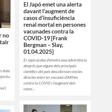
El Japó emet una alerta
davant l’augment de
casos d’insuficiència
renal mortal en persones
vacunades contra la
r no
COVID-19 [Frank
tair
Bergman – Slay,
01.04.2025]
El Japó acaba d’emetre una advertència
després que alguns dels principals
ts duta
científics del país descobrissin vincles
bjectiu
directes entre les vacunes d’ARNm
contra la COVID i l’augment dels
mer)
casos…