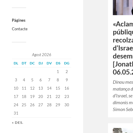
Pàgines
«Aclam
Contacte
públiq
recolz
d’Israe
desem
Agost 2026
[Jonat
DL
DT
DC
DJ
DV
DS
DG
06.05.
1
2
3
4
5
6
7
8
9
Dinou meso
10
11
12
13
14
15
16
matança de
d’Israel, s
17
18
19
20
21
22
23
dimonis m
24
25
26
27
28
29
30
Simon Se
31
« DES.