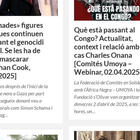
ades» figures
Què està passant al
ues continuen
Congo? Actualitat,
ant el genocidi
context i relació amb
l. Se les ha de
cas Charles Onana
mascarar
[Comités Umoya –
han Cook,
Webinar, 02.04.2025
2025]
La Federació de Comitès en Solid
s després de l’inici de la
amb l’Àfrica Negra – UMOYA i la
 nens a Gaza per part
Fundació s’Olivar van organitzar
e segueix donant veu a
dimecres 2 d’abril de 2025, a les
orals com Simon Schama i
hores, un…
bag…