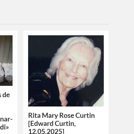
s de
Rita Mary Rose Curtin
nar-
[Edward Curtin,
idi»
12.05.2025]