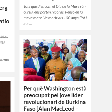
Tot i que dies com el Dia de la Mare són
erg
cursis, ens porten records. Penso en la
meva mare. Va morir als 100 anys. Tot i
atio
que…
Nakba,
tes
lismes
Per què Washington està
preocupat pel jove líder
revolucionari de Burkina
Faso [Alan MacLeod –