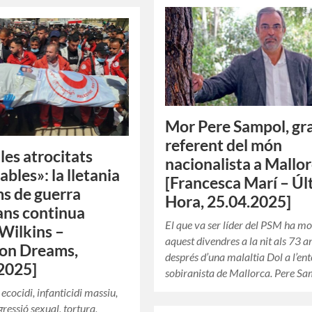
Mor Pere Sampol, gr
referent del món
les atrocitats
nacionalista a Mallo
bles»: la lletania
[Francesca Marí – Úl
ms de guerra
Hora, 25.04.2025]
ians continua
El que va ser líder del PSM ha mo
 Wilkins –
aquest divendres a la nit als 73 a
n Dreams,
després d’una malaltia Dol a l’en
2025]
sobiranista de Mallorca. Pere S
ecocidi, infanticidi massiu,
gressió sexual, tortura,