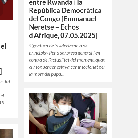
entre Rwanda i la
República Democràtica
del Congo [Emmanuel
Neretse – Echos
d’Afrique, 07.05.2025]
 el
Signatura de la «declaració de
principis» Per a sorpresa general i en
contra de l’actualitat del moment, quan
el món sencer estava commocionat per
]
la mort del papa…
aritat
 el
 19