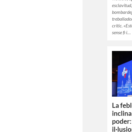
esclavitud,
bombardeja
treballado
crític. «E
sense fi i…
La feb
inclina
poder:
il·lusi