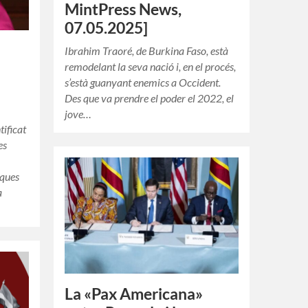
MintPress News,
07.05.2025]
Ibrahim Traoré, de Burkina Faso, està
remodelant la seva nació i, en el procés,
s’està guanyant enemics a Occident.
Des que va prendre el poder el 2022, el
jove…
tificat
es
iques
a
La «Pax Americana»