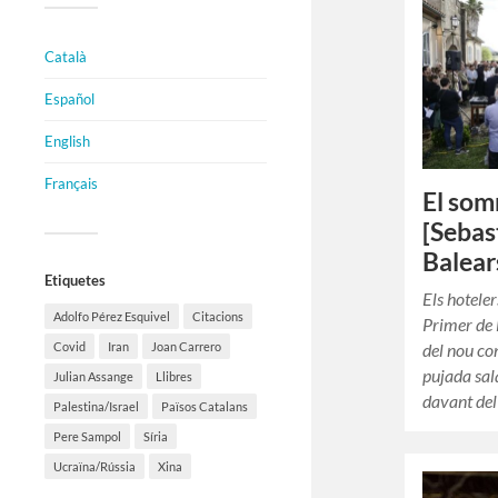
Català
Español
English
Français
El som
[Sebas
Balear
Etiquetes
Els hotele
Adolfo Pérez Esquivel
Citacions
Primer de 
Covid
Iran
Joan Carrero
del nou co
pujada sal
Julian Assange
Llibres
davant de
Palestina/Israel
Països Catalans
Pere Sampol
Síria
Ucraïna/Rússia
Xina