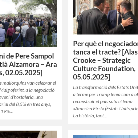
Per què el negociado
tanca el tracte? [Alas
ni de Pere Sampol
Crooke – Strategic
tià Alzamora – Ara
Culture Foundation,
s, 02.05.2025]
05.05.2025]
rs mallorquins van celebrar el
La transformació dels Estats Uni
Maig oferint, a la negociació
a terme per Trump tenia com a o
nveni d’hostaleria, una
reconstruir el país sota el lema
arial del 8,5% en tres anys,
«America First» (Estats Units pri
l 19%…
La història, tant…