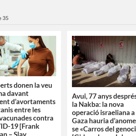
e 35
perts donen la veu
ma davant
Avui, 77 anys despré
ent d’avortaments
la Nakba: la nova
anis entre les
operació israeliana a
vacunades contra
Gaza hauria d’anome
ID-19 [Frank
se «Carros del genoc
n – Slay,