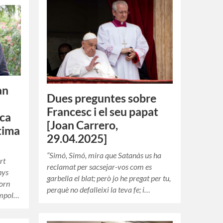
an
Dues preguntes sobre
Francesc i el seu papat
rca
[Joan Carrero,
tima
29.04.2025]
“Simó, Simó, mira que Satanàs us ha
rt
reclamat per sacsejar-vos com es
nys
garbella el blat; però jo he pregat per tu,
torn
perquè no defalleixi la teva fe; i…
ampol…