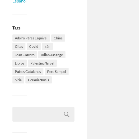
Español
Tags
Adolfo Pérez Esquivel
China
Citas
Covid
Irán
Joan Carrero
Julian Assange
Libros
Palestina/Israel
Países Catalanes
Pere Sampol
Siria
Ucrania/Rusia