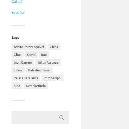
Català
Español
Tags
Adolfo Pérez Esquivel
China
Citas
Covid
Irán
Joan Carrero
Julian Assange
Libros
Palestina/Israel
Países Catalanes
Pere Sampol
Siria
Ucrania/Rusia