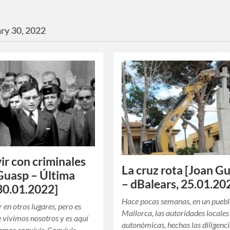
ry 30, 2022
ir con criminales
La cruz rota [Joan G
Guasp – Última
– dBalears, 25.01.20
30.01.2022]
Hace pocas semanas, en un puebl
 en otros lugares, pero es
Mallorca, las autoridades locales
 vivimos nosotros y es aquí
autonómicas, hechas las diligenc
mos convivir. Convivir