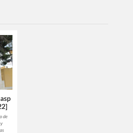
uasp
22]
o de
 y
ias