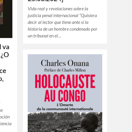
Vida real y revelaciones sobre la
justicia penal internacional “Quisiera
decir al lector que tiene ante sí la
historia de un hombre condenado por
un tribunal en el…
d va
 ¿O
ce
o,
a
na
ración
ciencia