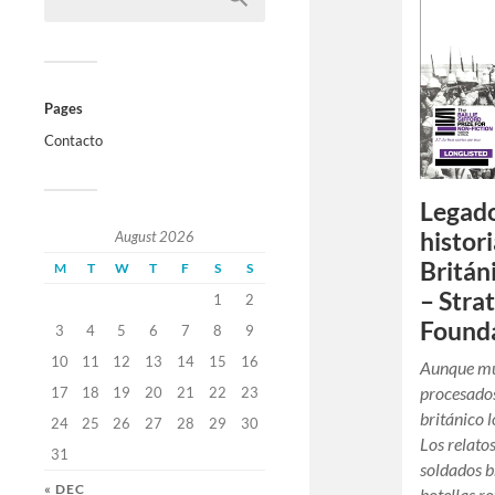
Pages
Contacto
Legado
histor
August 2026
Britán
M
T
W
T
F
S
S
– Stra
1
2
Founda
3
4
5
6
7
8
9
10
11
12
13
14
15
16
Aunque mu
procesados
17
18
19
20
21
22
23
británico 
24
25
26
27
28
29
30
Los relato
31
soldados b
« DEC
botellas r