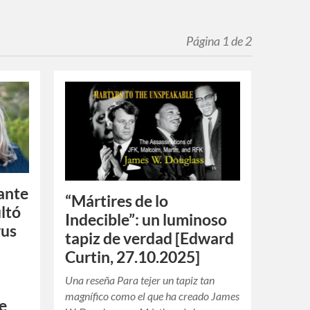
Página 1 de 2
ante
“Mártires de lo
ultó
Indecible”: un luminoso
rus
tapiz de verdad [Edward
Curtin, 27.10.2025]
Una reseña Para tejer un tapiz tan
magnífico como el que ha creado James
he