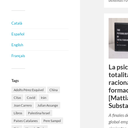
Català
Español
English
Français
La psi
totali
Tags
racion
formac
Adolfo Pérez Esquivel
China
[Matti
Citas
Covid
Irán
Substa
Joan Carrero
Julian Assange
Libros
Palestina/Israel
A finales 
Países Catalanes
Pere Sampol
global emp