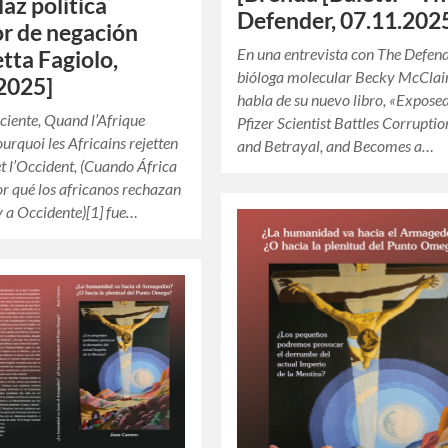
laz política
Defender, 07.11.202
or de negación
En una entrevista con The Defend
etta Fagiolo,
bióloga molecular Becky McClai
2025]
habla de su nuevo libro, «Exposed
eciente, Quand l’Afrique
Pfizer Scientist Battles Corruption
ourquoi les Africains rejetten
and Betrayal, and Becomes a…
et l’Occident, (Cuando África
or qué los africanos rechazan
y a Occidente)[1] fue…