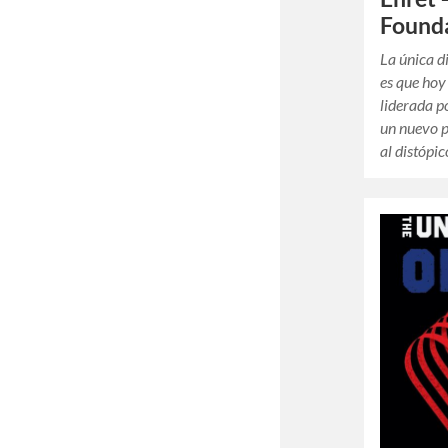
Founda
La única d
es que hoy
liderada p
un nuevo p
al distópi