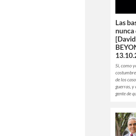
Las ba
nunca 
[Davi
BEYON
13.10.
Si, como y
costumbre 
de los cas
guerras, y
gente de q