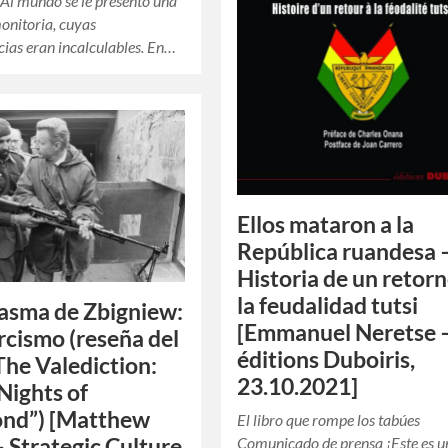
 Al mundo se le presentó una
monitoria, cuyas
ias eran incalculables. En…
Ellos mataron a la
República ruandesa 
Historia de un retorn
la feudalidad tutsi
tasma de Zbigniew:
[Emmanuel Neretse 
rcismo (reseña del
éditions Duboiris,
“The Valediction:
23.10.2021]
Nights of
nd”) [Matthew
El libro que rompe los tabúes
– Strategic Culture
Comunicado de prensa ¡Este es un