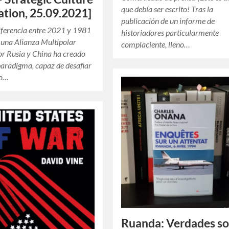
que debía ser escrito! Tras la
tion, 25.09.2021]
publicación de un informe de
iferencia entre 2021 y 1981
historiadores particularmente
 una Alianza Multipolar
complaciente, lleno…
or Rusia y China ha creado
aradigma, capaz de desafiar
co…
Ruanda: Verdades s