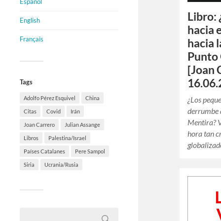
Español
Libro:
English
hacia 
Français
hacia l
Punto 
[Joan 
16.06.
Tags
¿Los pequ
Adolfo Pérez Esquivel
China
derrumbe d
Citas
Covid
Irán
Mentira? 
Joan Carrero
Julian Assange
hora tan c
Libros
Palestina/Israel
globalizad
Países Catalanes
Pere Sampol
Siria
Ucrania/Rusia