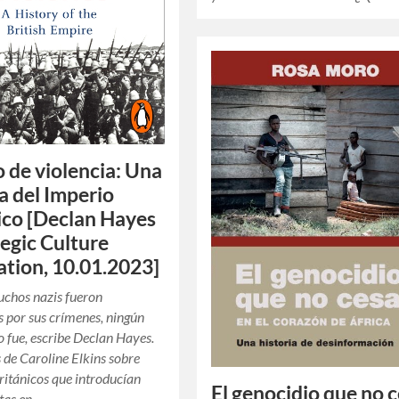
 de violencia: Una
ia del Imperio
ico [Declan Hayes
tegic Culture
tion, 10.01.2023]
chos nazis fueron
 por sus crímenes, ningún
lo fue, escribe Declan Hayes.
s de Caroline Elkins sobre
ritánicos que introducían
El genocidio que no 
otas en…