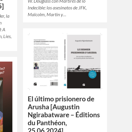
W. Douglass con Mártires de lo
5]
Indecible: los asesinatos de JFK,
Malcolm, Martin y…
er, la
n
: A
, Lies,
El último prisionero de
Arusha [Augustin
Ngirabatware – Éditions
du Panthéon,
25.06.2024]