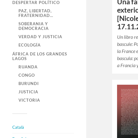
Una fa
DESPERTAR POLÍTICO
exteri
PAZ, LIBERTAD,
FRATERNIDAD…
[Nicol
SOBERANIA Y
17.11.
DEMOCRACIA
Un libro r
VERDAD Y JUSTICIA
bascule: P
ECOLOGÍA
la France 
ÁFRICA DE LOS GRANDES
bascula: p
LAGOS
a Francia 
RUANDA
CONGO
BURUNDI
JUSTICIA
VICTORIA
Català