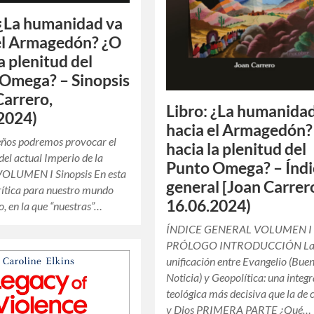
 ¿La humanidad va
el Armagedón? ¿O
a plenitud del
Omega? – Sinopsis
Carrero,
Libro: ¿La humanida
2024)
hacia el Armagedón?
eños podremos provocar el
hacia la plenitud del
el actual Imperio de la
Punto Omega? – Índi
VOLUMEN I Sinopsis En esta
general [Joan Carrer
rítica para nuestro mundo
16.06.2024)
o, en la que “nuestras”…
ÍNDICE GENERAL VOLUMEN I
PRÓLOGO INTRODUCCIÓN L
unificación entre Evangelio (Bue
Noticia) y Geopolítica: una integ
teológica más decisiva que la de 
y Dios PRIMERA PARTE ¿Qué…