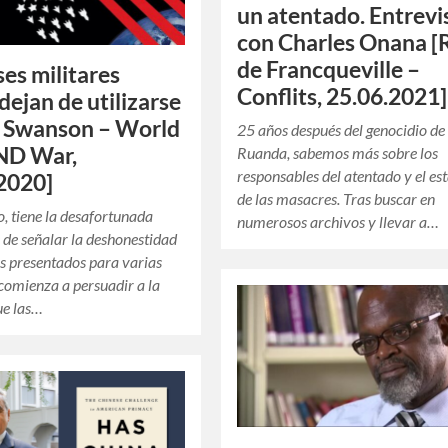
un atentado. Entrevi
con Charles Onana [
de Francqueville –
ses militares
Conflits, 25.06.2021]
dejan de utilizarse
d Swanson – World
25 años después del genocidio de
D War,
Ruanda, sabemos más sobre los
responsables del atentado y el est
2020]
de las masacres. Tras buscar en
o, tiene la desafortunada
numerosos archivos y llevar a…
de señalar la deshonestidad
os presentados para varias
 comienza a persuadir a la
ue las…