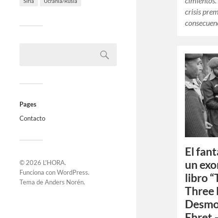
cimientos.
Siria
Ucrania/Rusia
crisis pre
consecuenc
Pages
Contacto
El fan
un exo
© 2026
L'HORA
.
Funciona con
WordPress
.
libro 
Tema de
Anders Norén
.
Three 
Desmo
Ehret 