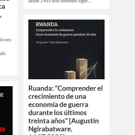
desde 1945 está teniendo lugar…
ca
,
la nos
edio
Ruanda: “Comprender el
crecimiento de una
economía de guerra
durante los últimos
treinta años” [Augustin
Ngirabatware,