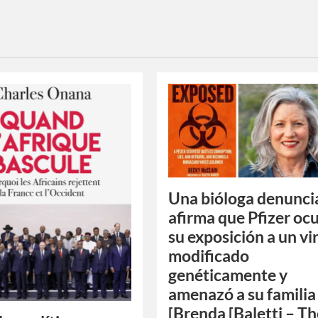
s
Una bióloga denunci
afirma que Pfizer oc
su exposición a un vi
modificado
genéticamente y
amenazó a su familia
[Brenda [Baletti – T