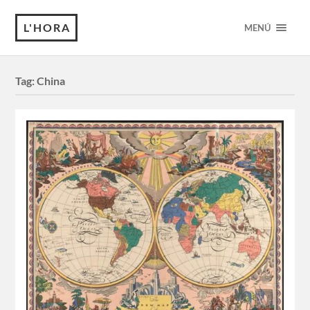
L'HORA
MENÚ
Tag:
China